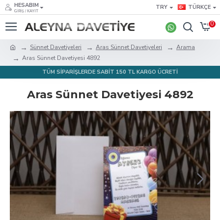
HESABIM
TRY
TÜRKÇE
GIRIŞ / KAYIT
0
Sünnet Davetiyeleri
Aras Sünnet Davetiyeleri
Arama
Aras Sünnet Davetiyesi 4892
TÜM SİPARİŞLERDE SABİT 150 TL KARGO ÜCRETİ
Aras Sünnet Davetiyesi 4892