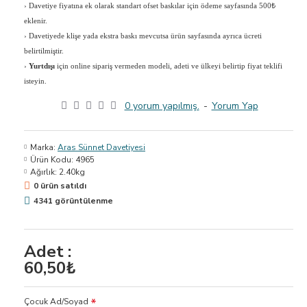
›
Davetiye fiyatına ek olarak standart ofset baskılar için ödeme sayfasında 500₺
eklenir.
›
Davetiyede klişe yada ekstra baskı mevcutsa ürün sayfasında ayrıca ücreti
belirtilmiştir.
›
Yurtdışı
için online sipariş vermeden modeli, adeti ve ülkeyi belirtip fiyat teklifi
isteyin.
0 yorum yapılmış.
-
Yorum Yap
Marka:
Aras Sünnet Davetiyesi
Ürün Kodu:
4965
Ağırlık:
2.40kg
0 ürün satıldı
4341 görüntülenme
Adet :
60,50₺
Çocuk Ad/Soyad