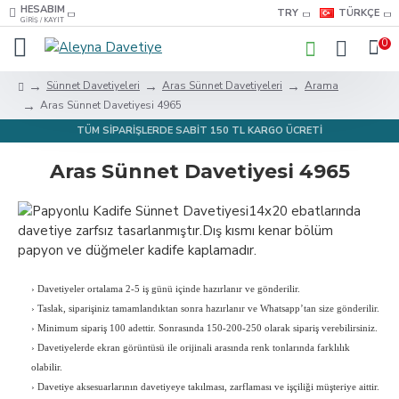
HESABIM
TRY
TÜRKÇE
GIRIŞ / KAYIT
0
Sünnet Davetiyeleri
Aras Sünnet Davetiyeleri
Arama
Aras Sünnet Davetiyesi 4965
TÜM SİPARİŞLERDE SABİT 150 TL KARGO ÜCRETİ
Aras Sünnet Davetiyesi 4965
›
Davetiyeler ortalama 2-5 iş günü içinde hazırlanır ve gönderilir.
›
Taslak, siparişiniz tamamlandıktan sonra hazırlanır ve Whatsapp’tan size gönderilir.
›
Minimum sipariş 100 adettir. Sonrasında 150-200-250 olarak sipariş verebilirsiniz.
›
Davetiyelerde ekran görüntüsü ile orijinali arasında renk tonlarında farklılık
olabilir.
›
Davetiye aksesuarlarının davetiyeye takılması, zarflaması ve işçiliği müşteriye aittir.