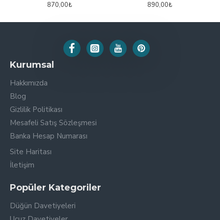
870,00₺
890,00₺
Kurumsal
Hakkımızda
Blog
Gizlilik Politikası
Mesafeli Satış Sözleşmesi
Banka Hesap Numarası
Site Haritası
İletişim
Popüler Kategoriler
Düğün Davetiyeleri
Ucuz Davetiyeler