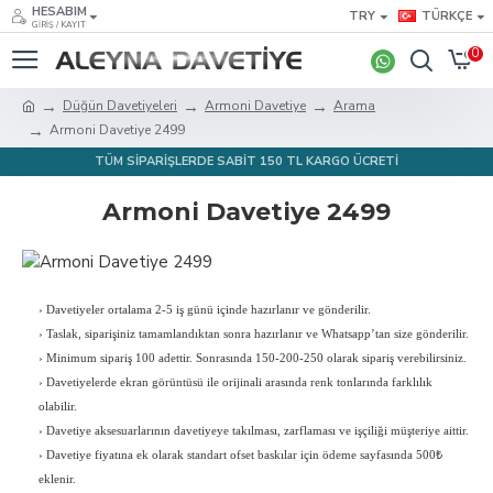
HESABIM
TRY
TÜRKÇE
GIRIŞ / KAYIT
0
Düğün Davetiyeleri
Armoni Davetiye
Arama
Armoni Davetiye 2499
TÜM SİPARİŞLERDE SABİT 150 TL KARGO ÜCRETİ
Armoni Davetiye 2499
›
Davetiyeler ortalama 2-5 iş günü içinde hazırlanır ve gönderilir.
›
Taslak, siparişiniz tamamlandıktan sonra hazırlanır ve Whatsapp’tan size gönderilir.
›
Minimum sipariş 100 adettir. Sonrasında 150-200-250 olarak sipariş verebilirsiniz.
›
Davetiyelerde ekran görüntüsü ile orijinali arasında renk tonlarında farklılık
olabilir.
›
Davetiye aksesuarlarının davetiyeye takılması, zarflaması ve işçiliği müşteriye aittir.
›
Davetiye fiyatına ek olarak standart ofset baskılar için ödeme sayfasında 500₺
eklenir.