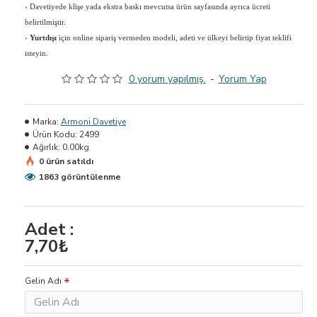
›
Davetiyede klişe yada ekstra baskı mevcutsa ürün sayfasında ayrıca ücreti
belirtilmiştir.
›
Yurtdışı
için online sipariş vermeden modeli, adeti ve ülkeyi belirtip fiyat teklifi
isteyin.
0 yorum yapılmış.
-
Yorum Yap
Marka:
Armoni Davetiye
Ürün Kodu:
2499
Ağırlık:
0.00kg
0 ürün satıldı
1863 görüntülenme
Adet :
7,70₺
Gelin Adı