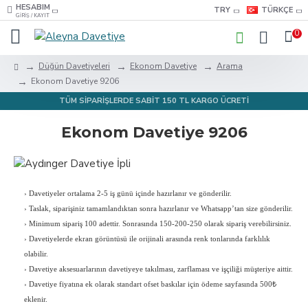
HESABIM
TRY
TÜRKÇE
GIRIŞ / KAYIT
0
Düğün Davetiyeleri
Ekonom Davetiye
Arama
Ekonom Davetiye 9206
TÜM SİPARİŞLERDE SABİT 150 TL KARGO ÜCRETİ
Ekonom Davetiye 9206
›
Davetiyeler ortalama 2-5 iş günü içinde hazırlanır ve gönderilir.
›
Taslak, siparişiniz tamamlandıktan sonra hazırlanır ve Whatsapp’tan size gönderilir.
›
Minimum sipariş 100 adettir. Sonrasında 150-200-250 olarak sipariş verebilirsiniz.
›
Davetiyelerde ekran görüntüsü ile orijinali arasında renk tonlarında farklılık
olabilir.
›
Davetiye aksesuarlarının davetiyeye takılması, zarflaması ve işçiliği müşteriye aittir.
›
Davetiye fiyatına ek olarak standart ofset baskılar için ödeme sayfasında 500₺
eklenir.