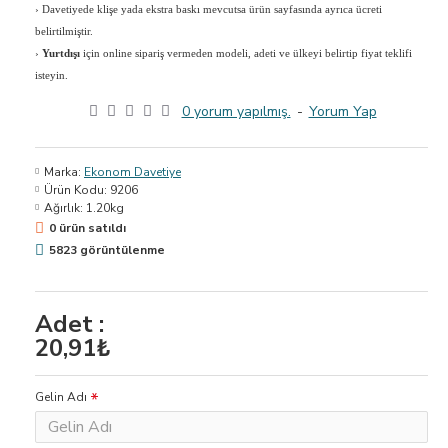
›
Davetiyede klişe yada ekstra baskı mevcutsa ürün sayfasında ayrıca ücreti
belirtilmiştir.
›
Yurtdışı
için online sipariş vermeden modeli, adeti ve ülkeyi belirtip fiyat teklifi
isteyin.
0 yorum yapılmış.
-
Yorum Yap
Marka:
Ekonom Davetiye
Ürün Kodu:
9206
Ağırlık:
1.20kg
0 ürün satıldı
5823 görüntülenme
Adet :
20,91₺
Gelin Adı