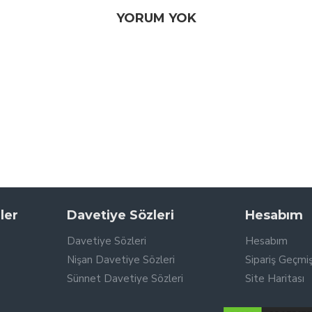
YORUM YOK
ler
Davetiye Sözleri
Hesabım
Davetiye Sözleri
Hesabım
Nişan Davetiye Sözleri
Sipariş Geçmiş
Sünnet Davetiye Sözleri
Site Haritası