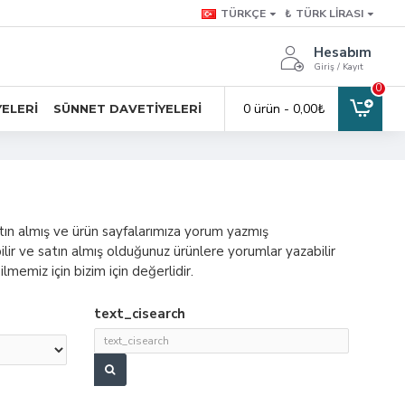
TÜRKÇE
₺
TÜRK LIRASI
Hesabım
Giriş / Kayıt
0
0 ürün - 0,00₺
YELERI
SÜNNET DAVETIYELERI
tın almış ve ürün sayfalarımıza yorum yazmış
ilir ve satın almış olduğunuz ürünlere yorumlar yazabilir
lmemiz için bizim için değerlidir.
text_cisearch