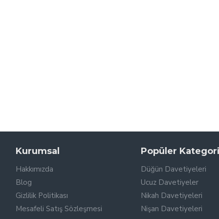
Kurumsal
Popüler Kategori
Hakkımızda
Düğün Davetiyeleri
Blog
Ucuz Davetiyeler
Gizlilik Politikası
Nikah Davetiyeleri
Mesafeli Satış Sözleşmesi
Nişan Davetiyeleri