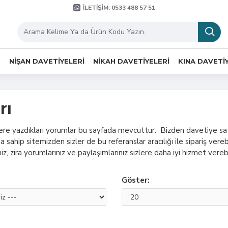
İLETIŞIM: 0533 488 57 51
R
NIŞAN DAVETIYELERI
NIKAH DAVETIYELERI
KINA DAVETI
rı
ere yazdıkları yorumlar bu sayfada mevcuttur. Bizden davetiye sa
ahip sitemizden sizler de bu referanslar aracılığı ile sipariş vereb
z, zira yorumlarınız ve paylaşımlarınız sizlere daha iyi hizmet verebi
Göster: