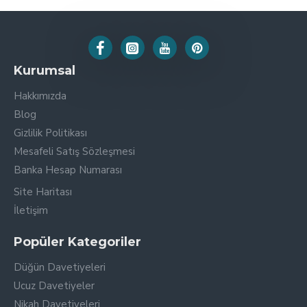
Kurumsal
Hakkımızda
Blog
Gizlilik Politikası
Mesafeli Satış Sözleşmesi
Banka Hesap Numarası
Site Haritası
İletişim
Popüler Kategoriler
Düğün Davetiyeleri
Ucuz Davetiyeler
Nikah Davetiyeleri