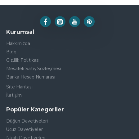
Kurumsal
Hakkımızda
Blog
Gizlilik Politikası
Mesafeli Satış Sözleşmesi
Banka Hesap Numarası
Site Haritası
İletişim
Popüler Kategoriler
Düğün Davetiyeleri
Ucuz Davetiyeler
Nikah Davetiyeleri