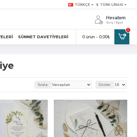
TÜRKÇE
₺
TÜRK LIRASI
Hesabım
Giriş / Kayıt
0
0 ürün - 0,00₺
YELERI
SÜNNET DAVETIYELERI
iye
Sırala:
Göster: