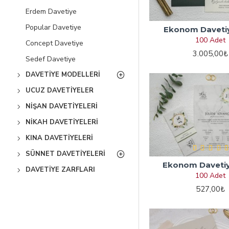
Erdem Davetiye
Popular Davetiye
Ekonom Daveti
100 Adet
Concept Davetiye
3.005,00₺
Sedef Davetiye
DAVETIYE MODELLERI
UCUZ DAVETIYELER
NIŞAN DAVETIYELERI
NIKAH DAVETIYELERI
KINA DAVETIYELERI
SÜNNET DAVETIYELERI
Ekonom Daveti
DAVETIYE ZARFLARI
100 Adet
527,00₺