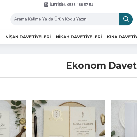
İLETIŞIM: 0533 488 57 51
R
NIŞAN DAVETIYELERI
NIKAH DAVETIYELERI
KINA DAVETI
Ekonom Davet