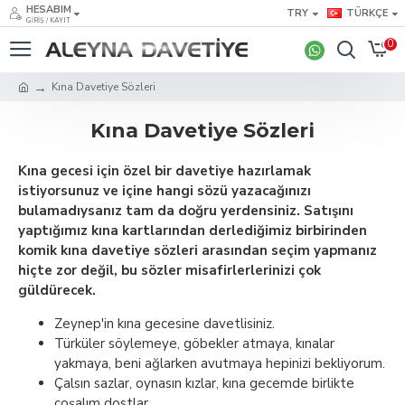
HESABIM
TRY
TÜRKÇE
GIRIŞ / KAYIT
0
Kına Davetiye Sözleri
Kına Davetiye Sözleri
Kına gecesi için özel bir davetiye hazırlamak
istiyorsunuz ve içine hangi sözü yazacağınızı
bulamadıysanız tam da doğru yerdensiniz. Satışını
yaptığımız kına kartlarından derlediğimiz birbirinden
komik kına davetiye sözleri arasından seçim yapmanız
hiçte zor değil, bu sözler misafirlerlerinizi çok
güldürecek.
Zeynep'in kına gecesine davetlisiniz.
Türküler söylemeye, göbekler atmaya, kınalar
yakmaya, beni ağlarken avutmaya hepinizi bekliyorum.
Çalsın sazlar, oynasın kızlar, kına gecemde birlikte
coşalım dostlar.