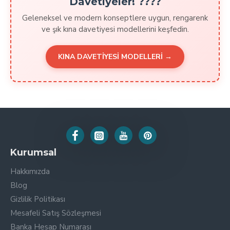
Davetiyeler! ????
Geleneksel ve modern konseptlere uygun, rengarenk
ve şık kına davetiyesi modellerini keşfedin.
KINA DAVETİYESİ MODELLERİ →
Kurumsal
Hakkımızda
Blog
Gizlilik Politikası
Mesafeli Satış Sözleşmesi
Banka Hesap Numarası