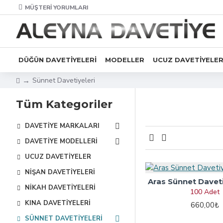
MÜŞTERI YORUMLARI
DÜĞÜN DAVETIYELERI
MODELLER
UCUZ DAVETIYELE
Sünnet Davetiyeleri
Tüm Kategoriler
DAVETIYE MARKALARI
DAVETIYE MODELLERI
UCUZ DAVETIYELER
NIŞAN DAVETIYELERI
Aras Sünnet Davet
NIKAH DAVETIYELERI
100 Adet
KINA DAVETIYELERI
660,00₺
SÜNNET DAVETIYELERI