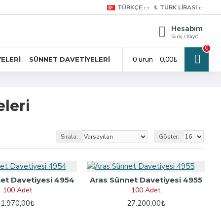
TÜRKÇE
₺
TÜRK LIRASI
Hesabım
Giriş / Kayıt
0
0 ürün - 0,00₺
YELERI
SÜNNET DAVETIYELERI
leri
Sırala:
Göster:
et Davetiyesi 4954
Aras Sünnet Davetiyesi 4955
100 Adet
100 Adet
1.970,00₺
27.200,00₺