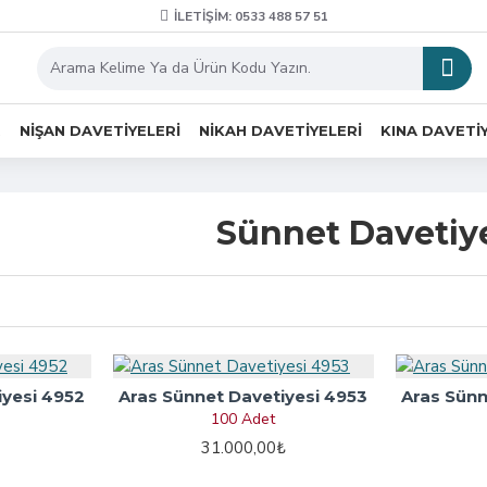
İLETIŞIM: 0533 488 57 51
R
NIŞAN DAVETIYELERI
NIKAH DAVETIYELERI
KINA DAVETI
Sünnet Davetiye
iyesi 4952
Aras Sünnet Davetiyesi 4953
Aras Sünn
100 Adet
31.000,00₺