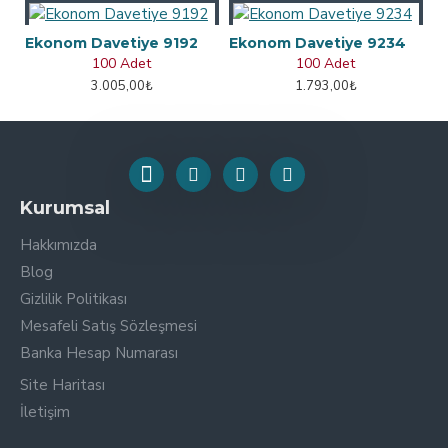
Ekonom Davetiye 9192
Ekonom Davetiye 9234
100 Adet
100 Adet
3.005,00₺
1.793,00₺
Kurumsal
Hakkımızda
Blog
Gizlilik Politikası
Mesafeli Satış Sözleşmesi
Banka Hesap Numarası
Site Haritası
İletişim