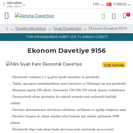
HESABIM
TRY
TÜRKÇE
GIRIŞ / KAYIT
0
Davetiye Modelleri
Siyah Davetiyeler
Ekonom Davetiye 9156
TÜM SİPARİŞLERDE SABİT 150 TL KARGO ÜCRETİ
Ekonom Davetiye 9156
ÇOK SATAN
›
Davetiyeler ortalama 2-5 iş günü içinde hazırlanır ve gönderilir.
›
Taslak, siparişiniz tamamlandıktan sonra hazırlanır ve Whatsapp’tan size gönderilir.
›
Minimum sipariş 100 adettir. Sonrasında 150-200-250 olarak sipariş verebilirsiniz.
›
Davetiyelerde ekran görüntüsü ile orijinali arasında renk tonlarında farklılık
olabilir.
›
Davetiye aksesuarlarının davetiyeye takılması, zarflaması ve işçiliği müşteriye aittir.
›
Davetiye fiyatına ek olarak standart ofset baskılar için ödeme sayfasında 500₺
eklenir.
›
Davetiyede klişe yada ekstra baskı mevcutsa ürün sayfasında ayrıca ücreti