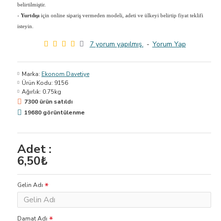
belirtilmiştir.
›
Yurtdışı
için online sipariş vermeden modeli, adeti ve ülkeyi belirtip fiyat teklifi
isteyin.
7 yorum yapılmış.
-
Yorum Yap
Marka:
Ekonom Davetiye
Ürün Kodu:
9156
Ağırlık:
0.75kg
7300 ürün satıldı
19680 görüntülenme
Adet :
6,50₺
Gelin Adı
Damat Adı