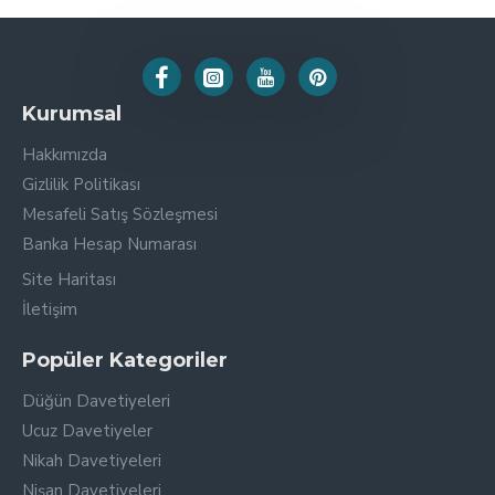
Kurumsal
Hakkımızda
Gizlilik Politikası
Mesafeli Satış Sözleşmesi
Banka Hesap Numarası
Site Haritası
İletişim
Popüler Kategoriler
Düğün Davetiyeleri
Ucuz Davetiyeler
Nikah Davetiyeleri
Nişan Davetiyeleri