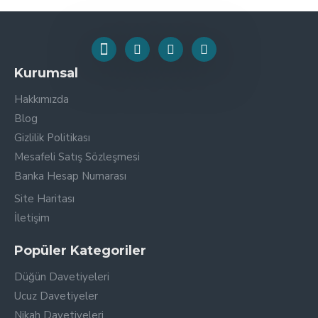
Kurumsal
Hakkımızda
Blog
Gizlilik Politikası
Mesafeli Satış Sözleşmesi
Banka Hesap Numarası
Site Haritası
İletişim
Popüler Kategoriler
Düğün Davetiyeleri
Ucuz Davetiyeler
Nikah Davetiyeleri