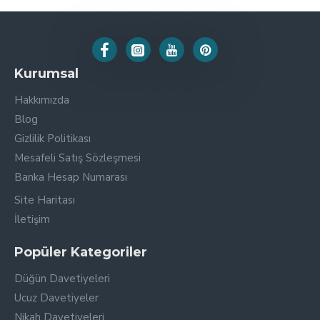
Kurumsal
Hakkımızda
Blog
Gizlilik Politikası
Mesafeli Satış Sözleşmesi
Banka Hesap Numarası
Site Haritası
İletişim
Popüler Kategoriler
Düğün Davetiyeleri
Ucuz Davetiyeler
Nikah Davetiyeleri