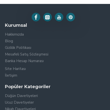
Kurumsal
Hakkımızda
Blog
Gizlilik Politikası
Mesafeli Satış Sözleşmesi
Banka Hesap Numarası
Site Haritası
İletişim
Popüler Kategoriler
Düğün Davetiyeleri
Ucuz Davetiyeler
Nikah Davetiyeleri