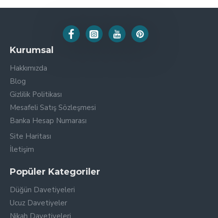
Kurumsal
Hakkımızda
Blog
Gizlilik Politikası
Mesafeli Satış Sözleşmesi
Banka Hesap Numarası
Site Haritası
İletişim
Popüler Kategoriler
Düğün Davetiyeleri
Ucuz Davetiyeler
Nikah Davetiyeleri