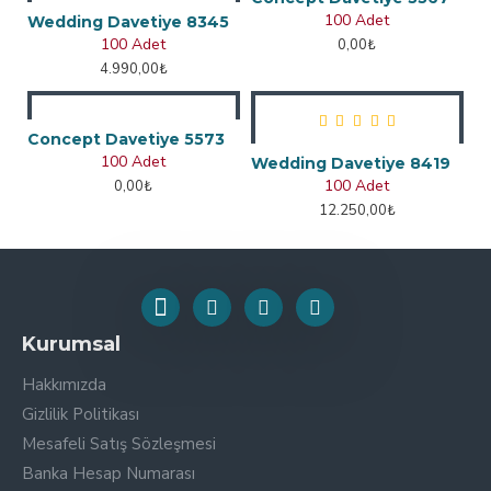
100 Adet
Wedding Davetiye 8345
100 Adet
0,00₺
4.990,00₺
Concept Davetiye 5573
100 Adet
Wedding Davetiye 8419
100 Adet
0,00₺
12.250,00₺
Kurumsal
Hakkımızda
Gizlilik Politikası
Mesafeli Satış Sözleşmesi
Banka Hesap Numarası