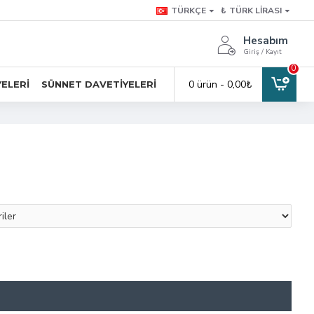
TÜRKÇE
₺
TÜRK LIRASI
Hesabım
Giriş / Kayıt
0
0 ürün - 0,00₺
YELERI
SÜNNET DAVETIYELERI