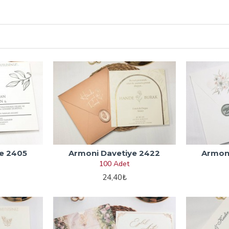
e 2405
Armoni Davetiye 2422
Armoni
100 Adet
24,40₺