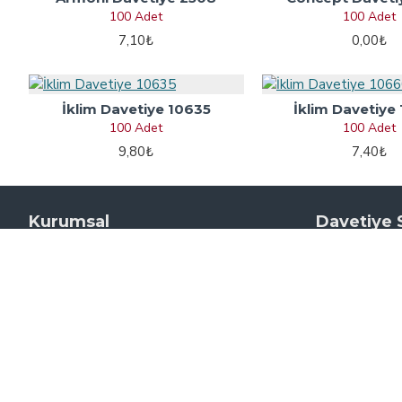
100 Adet
100 Adet
7,10₺
0,00₺
İklim Davetiye 10635
İklim Davetiye
100 Adet
100 Adet
9,80₺
7,40₺
Kurumsal
Davetiye 
Hakkımızda
Düğün Daveti
Gizlilik Politikası
Nişan Davetiy
Mesafeli Satış Sözleşmesi
Nikah Davetiy
Banka Hesap Numarası
Dini Davetiye 
Sünnet Daveti
İletişim
Kına Davetiye