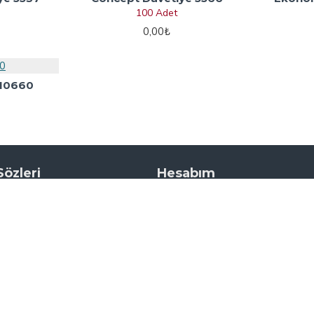
100 Adet
0,00₺
 10660
Sözleri
Hesabım
ye Sözleri
Hesabım
e Sözleri
Sipariş Geçmişi
e Sözleri
Site Haritası
Sözleri
ye Sözleri
 Sözleri