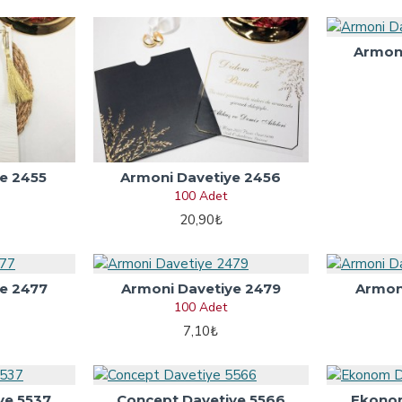
Armoni
e 2455
Armoni Davetiye 2456
100 Adet
20,90₺
e 2477
Armoni Davetiye 2479
Armon
100 Adet
7,10₺
ye 5537
Concept Davetiye 5566
Ekonom