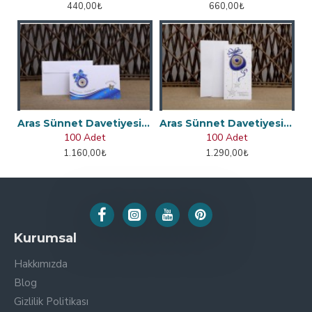
440,00₺
660,00₺
Aras Sünnet Davetiyesi 4875
Aras Sünnet Davetiyesi 4884
100 Adet
100 Adet
1.160,00₺
1.290,00₺
Kurumsal
Hakkımızda
Blog
Gizlilik Politikası