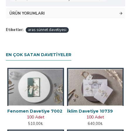
ÜRÜN YORUMLARI
Etiketler:
aras sünnet davetiyesi
EN ÇOK SATAN DAVETIYELER
Fenomen Davetiye 7002
İklim Davetiye 10739
100 Adet
100 Adet
510,00₺
640,00₺