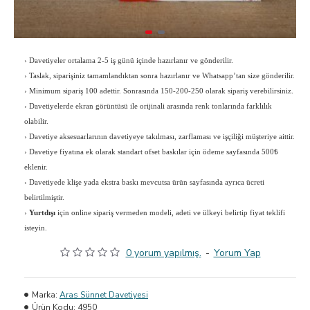
›
Davetiyeler ortalama 2-5 iş günü içinde hazırlanır ve gönderilir.
›
Taslak, siparişiniz tamamlandıktan sonra hazırlanır ve Whatsapp’tan size gönderilir.
›
Minimum sipariş 100 adettir. Sonrasında 150-200-250 olarak sipariş verebilirsiniz.
›
Davetiyelerde ekran görüntüsü ile orijinali arasında renk tonlarında farklılık
olabilir.
›
Davetiye aksesuarlarının davetiyeye takılması, zarflaması ve işçiliği müşteriye aittir.
›
Davetiye fiyatına ek olarak standart ofset baskılar için ödeme sayfasında 500₺
eklenir.
›
Davetiyede klişe yada ekstra baskı mevcutsa ürün sayfasında ayrıca ücreti
belirtilmiştir.
›
Yurtdışı
için online sipariş vermeden modeli, adeti ve ülkeyi belirtip fiyat teklifi
isteyin.
0 yorum yapılmış.
-
Yorum Yap
Marka:
Aras Sünnet Davetiyesi
Ürün Kodu:
4950