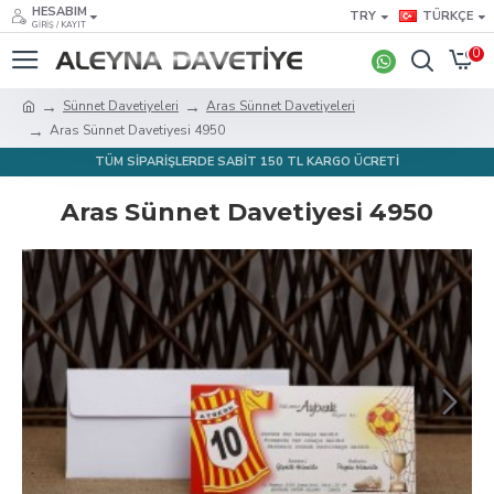
HESABIM
TRY
TÜRKÇE
GIRIŞ / KAYIT
0
Sünnet Davetiyeleri
Aras Sünnet Davetiyeleri
Aras Sünnet Davetiyesi 4950
TÜM SİPARİŞLERDE SABİT 150 TL KARGO ÜCRETİ
Aras Sünnet Davetiyesi 4950