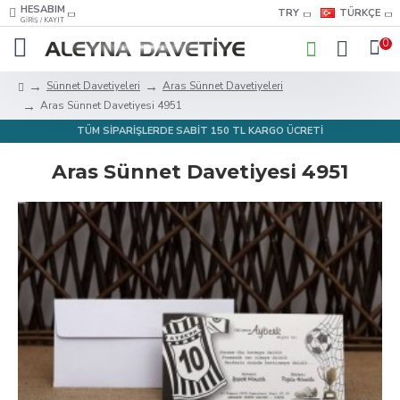
HESABIM
TRY
TÜRKÇE
GIRIŞ / KAYIT
0
Sünnet Davetiyeleri
Aras Sünnet Davetiyeleri
Aras Sünnet Davetiyesi 4951
TÜM SİPARİŞLERDE SABİT 150 TL KARGO ÜCRETİ
Aras Sünnet Davetiyesi 4951