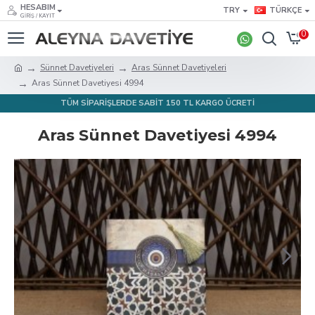
HESABIM
TRY
TÜRKÇE
GIRIŞ / KAYIT
0
Sünnet Davetiyeleri
Aras Sünnet Davetiyeleri
Aras Sünnet Davetiyesi 4994
TÜM SİPARİŞLERDE SABİT 150 TL KARGO ÜCRETİ
Aras Sünnet Davetiyesi 4994