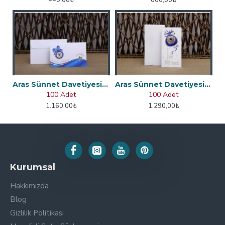
440,00₺
660,00₺
Aras Sünnet Davetiyesi 4875
Aras Sünnet Davetiyesi 4884
100 Adet
100 Adet
1.160,00₺
1.290,00₺
Kurumsal
Hakkımızda
Blog
Gizlilik Politikası