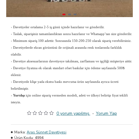
›
Davetiyeler ortalama 2-5 iş günü içinde hazırlanır ve gönderilir.
›
Taslak, siparişiniz tamamlandıktan sonra hazırlanır ve Whatsapp’tan size gönderilir.
›
Minimum sipariş 100 adettir. Sonrasında 150-200-250 olarak sipariş verebilirsiniz.
›
Davetiyelerde ekran görüntüsü ile orijinali arasında renk tonlarında farklılık
olabilir.
›
Davetiye aksesuarlarının davetiyeye takılması, zarflaması ve işçiliği müşteriye aittir.
›
Davetiye fiyatına ek olarak standart ofset baskılar için ödeme sayfasında 500₺
eklenir.
›
Davetiyede klişe yada ekstra baskı mevcutsa ürün sayfasında ayrıca ücreti
belirtilmiştir.
›
Yurtdışı
için online sipariş vermeden modeli, adeti ve ülkeyi belirtip fiyat teklifi
isteyin.
0 yorum yapılmış.
-
Yorum Yap
Marka:
Aras Sünnet Davetiyesi
Ürün Kodu:
4994