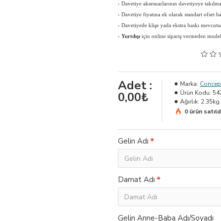
›
Davetiye aksesuarlarının davetiyeye takılması
›
Davetiye fiyatına ek olarak standart ofset b
›
Davetiyede klişe yada ekstra baskı mevcutsa 
›
Yurtdışı
için online sipariş vermeden modeli, 
Adet :
Marka:
Concept
Ürün Kodu:
54
0,00₺
Ağırlık:
2.35kg
0 ürün satıld
Gelin Adı
Damat Adı
Gelin Anne-Baba Adı/Soyadı