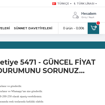
TÜRKÇE
₺
TÜRK LIRASI
Hesabım
Giriş / Kayıt
0
0 ürün - 0,00₺
YELERI
SÜNNET DAVETIYELERI
etiye 5471 - GÜNCEL FİYAT
DURUMUNU SORUNUZ...
rlanır ve gönderilir.
ırlanır ve Whatsapp’tan size gönderilir.
-200-250 olarak sipariş verebilirsiniz.
rasında renk tonlarında farklılık olabilir.