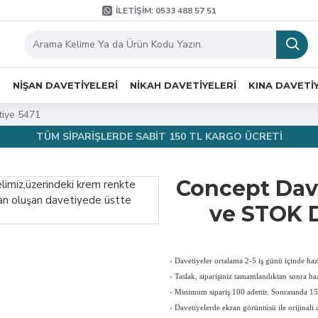
İLETIŞIM: 0533 488 57 51
R
NIŞAN DAVETIYELERI
NIKAH DAVETIYELERI
KINA DAVETI
tiye 5471
TÜM SİPARİŞLERDE SABİT 150 TL KARGO ÜCRETİ
Concept Dav
ve STOK 
›
Davetiyeler ortalama 2-5 iş günü içinde hazı
›
Taslak, siparişiniz tamamlandıktan sonra haz
›
Minimum sipariş 100 adettir. Sonrasında 150
›
Davetiyelerde ekran görüntüsü ile orijinali a