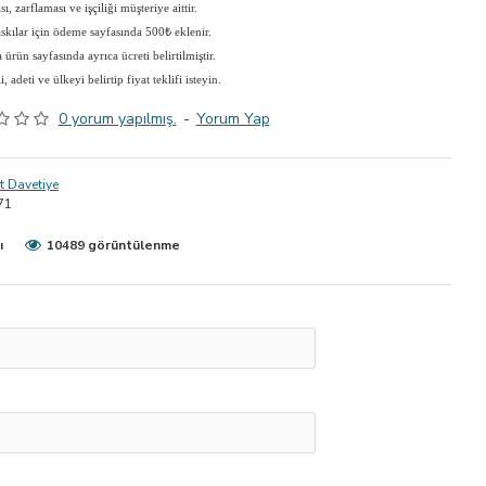
, zarflaması ve işçiliği müşteriye aittir.
askılar için ödeme sayfasında 500₺ eklenir.
ürün sayfasında ayrıca ücreti belirtilmiştir.
adeti ve ülkeyi belirtip fiyat teklifi isteyin.
0 yorum yapılmış.
-
Yorum Yap
 Davetiye
71
ı
10489 görüntülenme