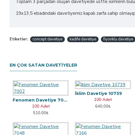
Toplam 3 parçadan oluşan davetiyede üstte isimlerin bulun
19x13,5 ebadındaki davetiyemiz kapalı zarfa sahip olmayıp 
Etiketler:
concept davetiye
kadife davetiye
fiyonklu davetiye
EN ÇOK SATAN DAVETIYELER
İklim Davetiye 10739
100 Adet
Fenomen Davetiye 7002
100 Adet
640,00₺
510,00₺