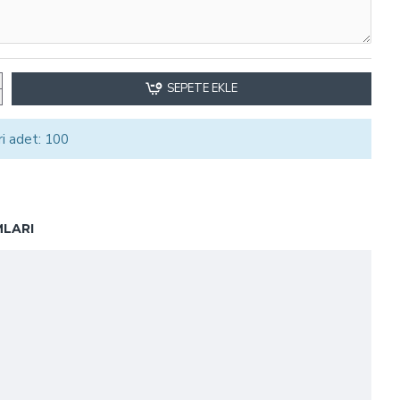
SEPETE EKLE
ri adet: 100
LARI