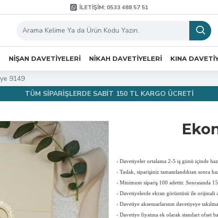
İLETIŞIM: 0533 488 57 51
R
NIŞAN DAVETIYELERI
NIKAH DAVETIYELERI
KINA DAVETI
ye 9149
TÜM SİPARİŞLERDE SABİT 150 TL KARGO ÜCRETİ
Ekon
›
Davetiyeler ortalama 2-5 iş günü içinde hazı
›
Taslak, siparişiniz tamamlandıktan sonra haz
›
Minimum sipariş 100 adettir. Sonrasında 150
›
Davetiyelerde ekran görüntüsü ile orijinali a
›
Davetiye aksesuarlarının davetiyeye takılması
›
Davetiye fiyatına ek olarak standart ofset b