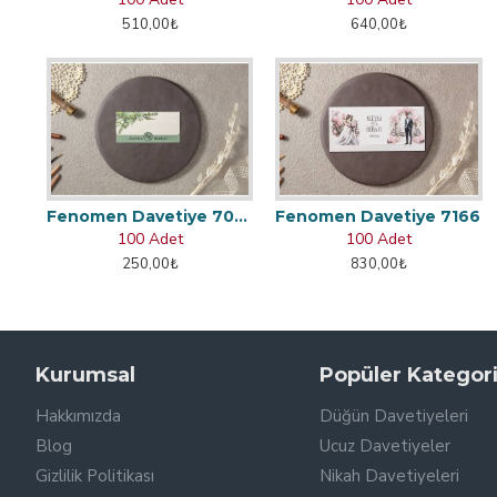
510,00₺
640,00₺
Fenomen Davetiye 7048
Fenomen Davetiye 7166
100 Adet
100 Adet
250,00₺
830,00₺
Kurumsal
Popüler Kategori
Hakkımızda
Düğün Davetiyeleri
Blog
Ucuz Davetiyeler
Gizlilik Politikası
Nikah Davetiyeleri