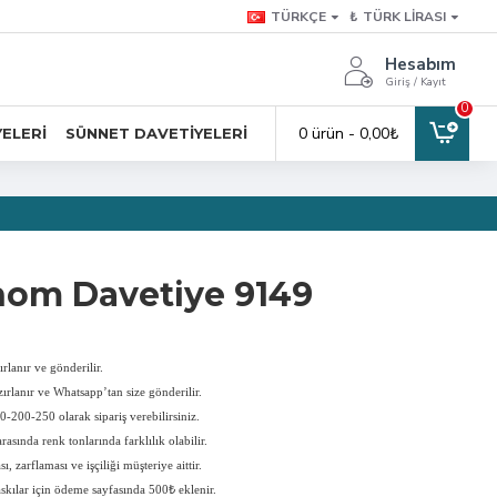
TÜRKÇE
₺
TÜRK LIRASI
Hesabım
Giriş / Kayıt
0
0 ürün - 0,00₺
YELERI
SÜNNET DAVETIYELERI
om Davetiye 9149
rlanır ve gönderilir.
ırlanır ve Whatsapp’tan size gönderilir.
-200-250 olarak sipariş verebilirsiniz.
rasında renk tonlarında farklılık olabilir.
, zarflaması ve işçiliği müşteriye aittir.
askılar için ödeme sayfasında 500₺ eklenir.