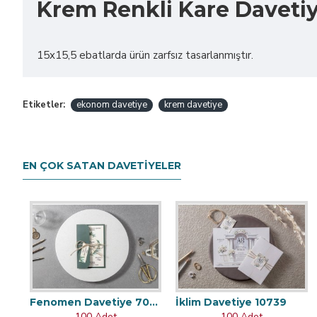
Krem Renkli Kare Daveti
15x15,5 ebatlarda ürün zarfsız tasarlanmıştır.
Etiketler:
ekonom davetiye
krem davetiye
EN ÇOK SATAN DAVETIYELER
Fenomen Davetiye 7002
İklim Davetiye 10739
100 Adet
100 Adet