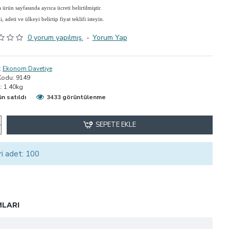
ürün sayfasında ayrıca ücreti belirtilmiştir.
adeti ve ülkeyi belirtip fiyat teklifi isteyin.
0 yorum yapılmış.
-
Yorum Yap
:
Ekonom Davetiye
Kodu:
9149
:
1.40kg
ün satıldı
3433 görüntülenme
SEPETE EKLE
ri adet: 100
LARI