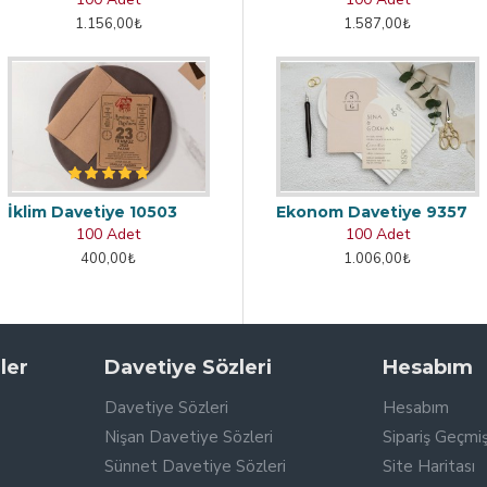
1.156,00₺
1.587,00₺
İklim Davetiye 10503
Ekonom Davetiye 9357
100 Adet
100 Adet
400,00₺
1.006,00₺
ler
Davetiye Sözleri
Hesabım
Davetiye Sözleri
Hesabım
Nişan Davetiye Sözleri
Sipariş Geçmiş
Sünnet Davetiye Sözleri
Site Haritası