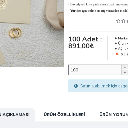
›
Davetiyede klişe yada ekstra baskı mevcutsa 
›
Yurtdışı
için online sipariş vermeden modeli, 
100
Adet :
Marka
Ürün 
891,00₺
Ağırlık
0 ür
Satın alabilmek için asga
 AÇIKLAMASI
ÜRÜN ÖZELLIKLERI
ÜRÜN YORUM