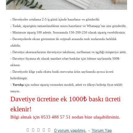
›
Davetiyeler ortalama 2-5 iş günü içinde hazırlanır ve gönderilir.
›
Taslak, siparişiniz tamamlandıktan sonra hazırlanır ve Whatsapp’tan size gönderilir.
›
Minimum sipariş 100 adettir. Sonrasında 150-200-250 olarak sipariş verebilirsiniz.
›
Davetiyelerde ekran görüntüsü ile orijinali arasında renk tonlarında farklılık
olabilir.
›
Davetiye aksesuarlarının davetiyeye takılması, zarflaması ve işçiliği müşteriye aittir.
›
Davetiye fiyatına ek olarak standart ofset baskılar için ödeme sayfasında 500₺
eklenir.
›
Davetiyede klişe yada ekstra baskı mevcutsa ürün sayfasında ayrıca ücreti
belirtilmiştir.
›
Yurtdışı
için online sipariş vermeden modeli, adeti ve ülkeyi belirtip fiyat teklifi
isteyin.
Davetiye ücretine ek 1000
₺ baskı ücreti
eklenir!
Bilgi almak için 0533 488 57 51 nodan bize ulaşabilirsiniz.
0 yorum yapılmış.
-
Yorum Yap