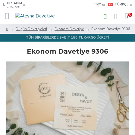
HESABIM
TRY
TÜRKÇE
GIRIŞ / KAYIT
0
Düğün Davetiyeleri
Ekonom Davetiye
Ekonom Davetiye 9306
TÜM SİPARİŞLERDE SABİT 150 TL KARGO ÜCRETİ
Ekonom Davetiye 9306