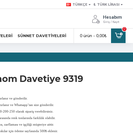
TÜRKÇE
₺
TÜRK LIRASI
Hesabım
Giriş / Kayıt
0
0 ürün - 0,00₺
YELERI
SÜNNET DAVETIYELERI
om Davetiye 9319
rlanır ve gönderilir.
ırlanır ve Whatsapp’tan size gönderilir.
-200-250 olarak sipariş verebilirsiniz.
rasında renk tonlarında farklılık olabilir.
, zarflaması ve işçiliği müşteriye aittir.
askılar için ödeme sayfasında 500₺ eklenir.