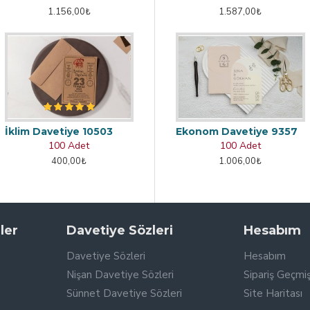
1.156,00₺
1.587,00₺
İklim Davetiye 10503
Ekonom Davetiye 9357
100 Adet
100 Adet
400,00₺
1.006,00₺
ler
Davetiye Sözleri
Hesabım
Davetiye Sözleri
Hesabım
Nişan Davetiye Sözleri
Sipariş Geçmiş
Sünnet Davetiye Sözleri
Site Haritası