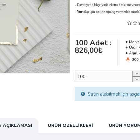
›
Davetiyede klişe yada ekstra baskı mevcutsa 
›
Yurtdışı
için online sipariş vermeden modeli, 
100
Adet :
Marka
Ürün 
826,00₺
Ağırlık
300 
Satın alabilmek için asga
 AÇIKLAMASI
ÜRÜN ÖZELLIKLERI
ÜRÜN YORUM