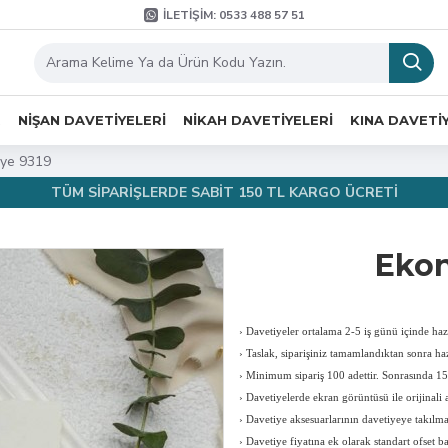
İLETIŞIM: 0533 488 57 51
R
NIŞAN DAVETIYELERI
NIKAH DAVETIYELERI
KINA DAVETI
ye 9319
TÜM SİPARİŞLERDE SABİT 150 TL KARGO ÜCRETİ
Ekon
›
Davetiyeler ortalama 2-5 iş günü içinde hazı
›
Taslak, siparişiniz tamamlandıktan sonra haz
›
Minimum sipariş 100 adettir. Sonrasında 150
›
Davetiyelerde ekran görüntüsü ile orijinali a
›
Davetiye aksesuarlarının davetiyeye takılması
›
Davetiye fiyatına ek olarak standart ofset b