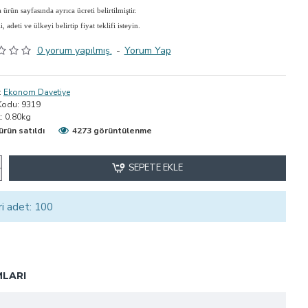
ürün sayfasında ayrıca ücreti belirtilmiştir.
adeti ve ülkeyi belirtip fiyat teklifi isteyin.
0 yorum yapılmış.
-
Yorum Yap
:
Ekonom Davetiye
Kodu:
9319
:
0.80kg
ürün satıldı
4273 görüntülenme
SEPETE EKLE
ri adet: 100
LARI