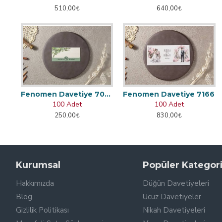
510,00₺
640,00₺
Fenomen Davetiye 7048
Fenomen Davetiye 7166
100 Adet
100 Adet
250,00₺
830,00₺
Kurumsal
Popüler Kategori
Hakkımızda
Düğün Davetiyeleri
Blog
Ucuz Davetiyeler
Gizlilik Politikası
Nikah Davetiyeleri