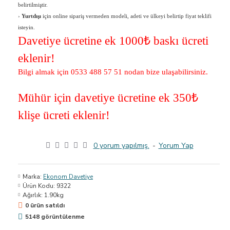
belirtilmiştir.
›
Yurtdışı
için online sipariş vermeden modeli, adeti ve ülkeyi belirtip fiyat teklifi
isteyin.
Davetiye ücretine ek 1000
₺ baskı ücreti
eklenir!
Bilgi almak için 0533 488 57 51 nodan bize ulaşabilirsiniz.
Mühür için davetiye ücretine ek 350
₺
klişe ücreti eklenir!
0 yorum yapılmış.
-
Yorum Yap
Marka:
Ekonom Davetiye
Ürün Kodu:
9322
Ağırlık:
1.90kg
0 ürün satıldı
5148 görüntülenme