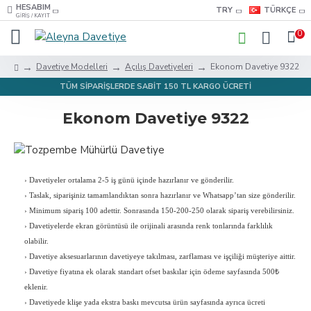
HESABIM
TRY
TÜRKÇE
GIRIŞ / KAYIT
0
Davetiye Modelleri
Açılış Davetiyeleri
Ekonom Davetiye 9322
TÜM SİPARİŞLERDE SABİT 150 TL KARGO ÜCRETİ
Ekonom Davetiye 9322
›
Davetiyeler ortalama 2-5 iş günü içinde hazırlanır ve gönderilir.
›
Taslak, siparişiniz tamamlandıktan sonra hazırlanır ve Whatsapp’tan size gönderilir.
›
Minimum sipariş 100 adettir. Sonrasında 150-200-250 olarak sipariş verebilirsiniz.
›
Davetiyelerde ekran görüntüsü ile orijinali arasında renk tonlarında farklılık
olabilir.
›
Davetiye aksesuarlarının davetiyeye takılması, zarflaması ve işçiliği müşteriye aittir.
›
Davetiye fiyatına ek olarak standart ofset baskılar için ödeme sayfasında 500₺
eklenir.
›
Davetiyede klişe yada ekstra baskı mevcutsa ürün sayfasında ayrıca ücreti