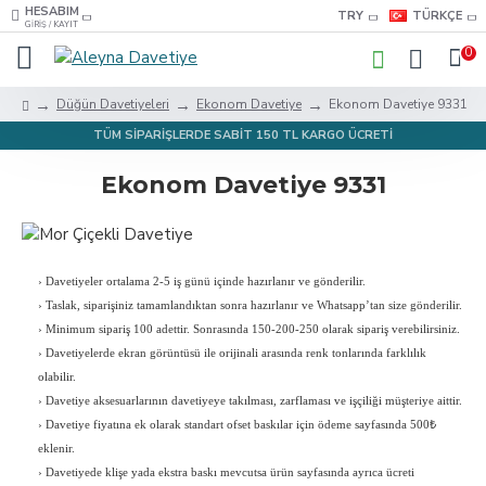
HESABIM
TRY
TÜRKÇE
GIRIŞ / KAYIT
0
Düğün Davetiyeleri
Ekonom Davetiye
Ekonom Davetiye 9331
TÜM SİPARİŞLERDE SABİT 150 TL KARGO ÜCRETİ
Ekonom Davetiye 9331
›
Davetiyeler ortalama 2-5 iş günü içinde hazırlanır ve gönderilir.
›
Taslak, siparişiniz tamamlandıktan sonra hazırlanır ve Whatsapp’tan size gönderilir.
›
Minimum sipariş 100 adettir. Sonrasında 150-200-250 olarak sipariş verebilirsiniz.
›
Davetiyelerde ekran görüntüsü ile orijinali arasında renk tonlarında farklılık
olabilir.
›
Davetiye aksesuarlarının davetiyeye takılması, zarflaması ve işçiliği müşteriye aittir.
›
Davetiye fiyatına ek olarak standart ofset baskılar için ödeme sayfasında 500₺
eklenir.
›
Davetiyede klişe yada ekstra baskı mevcutsa ürün sayfasında ayrıca ücreti