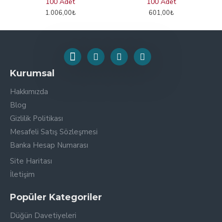
100 Adet
100 Adet
1.006,00₺
601,00₺
Kurumsal
Hakkımızda
Blog
Gizlilik Politikası
Mesafeli Satış Sözleşmesi
Banka Hesap Numarası
Site Haritası
İletişim
Popüler Kategoriler
Düğün Davetiyeleri