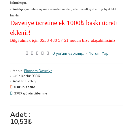
belirtilmiştir.
›
Yurtdışı
için online sipariş vermeden modeli, adeti ve ülkeyi belirtip fiyat teklifi
isteyin.
Davetiye ücretine ek 1000
₺ baskı ücreti
eklenir!
Bilgi almak için 0533 488 57 51 nodan bize ulaşabilirsiniz.
0 yorum yapılmış.
-
Yorum Yap
Marka:
Ekonom Davetiye
Ürün Kodu:
9336
Ağırlık:
1.20kg
0 ürün satıldı
3787 görüntülenme
Adet :
10,53₺