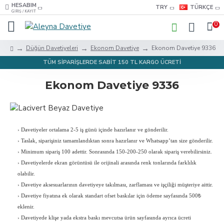
HESABIM
TRY
TÜRKÇE
GIRIŞ / KAYIT
0
Düğün Davetiyeleri
Ekonom Davetiye
Ekonom Davetiye 9336
TÜM SİPARİŞLERDE SABİT 150 TL KARGO ÜCRETİ
Ekonom Davetiye 9336
›
Davetiyeler ortalama 2-5 iş günü içinde hazırlanır ve gönderilir.
›
Taslak, siparişiniz tamamlandıktan sonra hazırlanır ve Whatsapp’tan size gönderilir.
›
Minimum sipariş 100 adettir. Sonrasında 150-200-250 olarak sipariş verebilirsiniz.
›
Davetiyelerde ekran görüntüsü ile orijinali arasında renk tonlarında farklılık
olabilir.
›
Davetiye aksesuarlarının davetiyeye takılması, zarflaması ve işçiliği müşteriye aittir.
›
Davetiye fiyatına ek olarak standart ofset baskılar için ödeme sayfasında 500₺
eklenir.
›
Davetiyede klişe yada ekstra baskı mevcutsa ürün sayfasında ayrıca ücreti