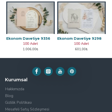
Ekonom Davetiye 9356
Ekonom Davetiye 9298
100 Adet
100 Adet
1.006,00₺
601,00₺
Kurumsal
Hakkımızda
Blog
Gizlilik Politikası
Mesafeli Satış Sözleşmesi