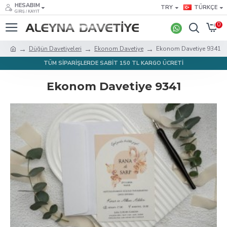
HESABIM
TRY
TÜRKÇE
GIRIŞ / KAYIT
0
Düğün Davetiyeleri
Ekonom Davetiye
Ekonom Davetiye 9341
TÜM SİPARİŞLERDE SABİT 150 TL KARGO ÜCRETİ
Ekonom Davetiye 9341