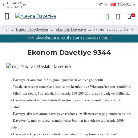
HESABIM
TRY
TÜRKÇE
GIRIŞ / KAYIT
0
Düğün Davetiyeleri
Ekonom Davetiye
Ekonom Davetiye 9344
TÜM SİPARİŞLERDE SABİT 150 TL KARGO ÜCRETİ
Ekonom Davetiye 9344
›
Davetiyeler ortalama 2-5 iş günü içinde hazırlanır ve gönderilir.
›
Taslak, siparişiniz tamamlandıktan sonra hazırlanır ve Whatsapp’tan size gönderilir.
›
Minimum sipariş 100 adettir. Sonrasında 150-200-250 olarak sipariş verebilirsiniz.
›
Davetiyelerde ekran görüntüsü ile orijinali arasında renk tonlarında farklılık
olabilir.
›
Davetiye aksesuarlarının davetiyeye takılması, zarflaması ve işçiliği müşteriye aittir.
›
Davetiye fiyatına ek olarak standart ofset baskılar için ödeme sayfasında 500₺
eklenir.
›
Davetiyede klişe yada ekstra baskı mevcutsa ürün sayfasında ayrıca ücreti