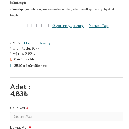
belirtilmiştir.
›
Yurtdışı
için online sipariş vermeden modeli, adeti ve ülkeyi belirtip fiyat teklifi
isteyin.
0 yorum yapılmış.
-
Yorum Yap
Marka:
Ekonom Davetiye
Ürün Kodu:
9344
Ağırlık:
0.90kg
0 ürün satıldı
3510 görüntülenme
Adet :
4,83₺
Gelin Adı
Damat Adı