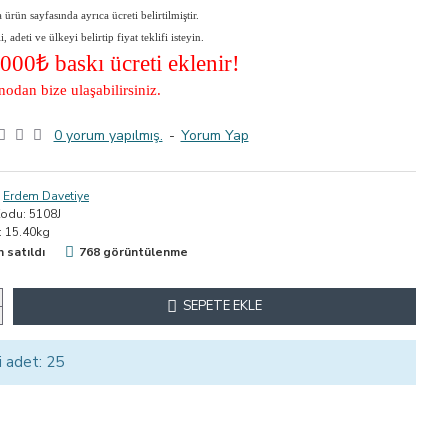
ürün sayfasında ayrıca ücreti belirtilmiştir.
adeti ve ülkeyi belirtip fiyat teklifi isteyin.
5000
₺ baskı ücreti eklenir!
nodan bize ulaşabilirsiniz.
0 yorum yapılmış.
-
Yorum Yap
Erdem Davetiye
Kodu:
5108J
:
15.40kg
n satıldı
768 görüntülenme
SEPETE EKLE
i adet: 25