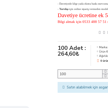
›
Davetiyede klişe yada ekstra baskı mevcutsa 
›
Yurtdışı
için online sipariş vermeden modeli, 
Davetiye ücretine ek 
Bilgi almak için 0533 488 57 51 
100
Adet :
Marka:
Ürün 
264,60₺
Ağırlık
0 ürü
Satın alabilmek için asgar