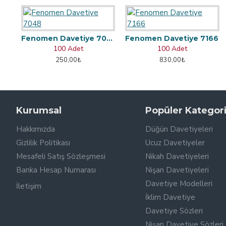
Fenomen Davetiye 7048
Fenomen Davetiye 7166
100 Adet
100 Adet
250,00₺
830,00₺
Kurumsal
Popüler Kategori
Hakkımızda
Düğün Davetiyeleri
Gizlilik Politikası
Ucuz Davetiyeler
Mesafeli Satış Sözleşmesi
Nikah Davetiyeleri
Banka Hesap Numarası
Nişan Davetiyeleri
Davetiye Modelleri
İletişim
İklim Davetiye
Davetiye Sözleri
Nişan Davetiye Sözleri