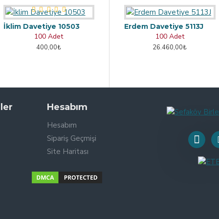
İklim Davetiye 10503
Erdem Davetiye 5113J
100 Adet
100 Adet
400,00₺
26.460,00₺
ler
Hesabım
Hesabım
Sipariş Geçmişi
Site Haritası