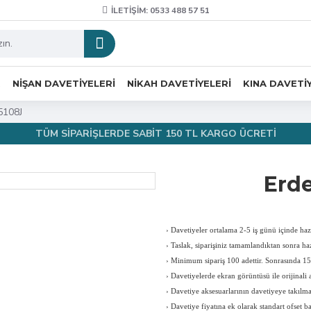
İLETIŞIM: 0533 488 57 51
R
NIŞAN DAVETIYELERI
NIKAH DAVETIYELERI
KINA DAVETI
5108J
TÜM SİPARİŞLERDE SABİT 150 TL KARGO ÜCRETİ
Erd
›
Davetiyeler ortalama 2-5 iş günü içinde hazı
›
Taslak, siparişiniz tamamlandıktan sonra haz
›
Minimum sipariş 100 adettir. Sonrasında 150
›
Davetiyelerde ekran görüntüsü ile orijinali a
›
Davetiye aksesuarlarının davetiyeye takılması
›
Davetiye fiyatına ek olarak standart ofset b