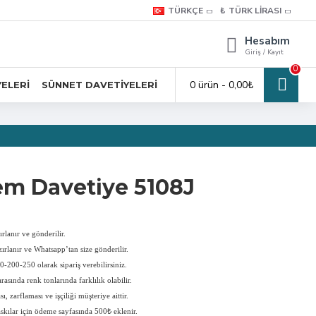
TÜRKÇE
₺
TÜRK LIRASI
Hesabım
Giriş / Kayıt
0
0 ürün - 0,00₺
YELERI
SÜNNET DAVETIYELERI
em Davetiye 5108J
rlanır ve gönderilir.
ırlanır ve Whatsapp’tan size gönderilir.
-200-250 olarak sipariş verebilirsiniz.
rasında renk tonlarında farklılık olabilir.
, zarflaması ve işçiliği müşteriye aittir.
askılar için ödeme sayfasında 500₺ eklenir.