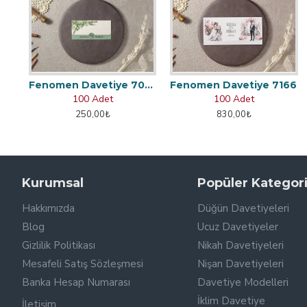
Fenomen Davetiye 7048
Fenomen Davetiye 7166
100 Adet
100 Adet
250,00₺
830,00₺
Kurumsal
Popüler Kategori
Hakkımızda
Düğün Davetiyeleri
Blog
Ucuz Davetiyeler
Gizlilik Politikası
Nikah Davetiyeleri
Mesafeli Satış Sözleşmesi
Nişan Davetiyeleri
Banka Hesap Numarası
Davetiye Modelleri
İklim Davetiye
İletişim