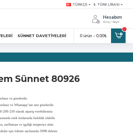
TÜRKÇE
₺
TÜRK LIRASI
Hesabım
Giriş / Kayıt
0
0 ürün - 0,00₺
YELERI
SÜNNET DAVETIYELERI
em Sünnet 80926
rlanır ve gönderilir.
ırlanır ve Whatsapp’tan size gönderilir.
-200-250 olarak sipariş verebilirsiniz.
rasında renk tonlarında farklılık olabilir.
, zarflaması ve işçiliği müşteriye aittir.
askılar için ödeme sayfasında 500₺ eklenir.