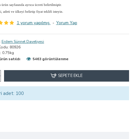
ürün sayfasında ayrıca ücreti belirtilmiştir.
adeti ve ülkeyi belirtip fiyat teklifi isteyin.
1 yorum yapılmış.
-
Yorum Yap
:
Erdem Sünnet Davetiyesi
Kodu:
80926
:
0.75kg
ürün satıldı
5463 görüntülenme
SEPETE EKLE
ri adet: 100