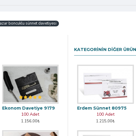
azar boncuklu sünnet davetiyesi
KATEGORININ DIĞER ÜRÜN
Ekonom Davetiye 9179
Erdem Sünnet 80975
100 Adet
100 Adet
1.156,00₺
1.215,00₺