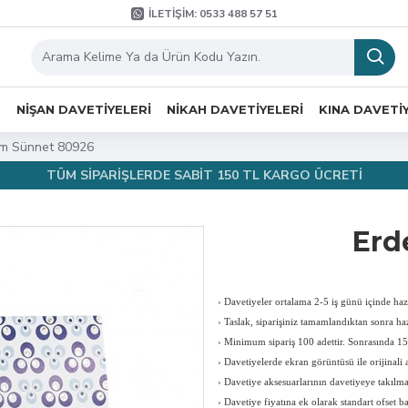
İLETIŞIM: 0533 488 57 51
R
NIŞAN DAVETIYELERI
NIKAH DAVETIYELERI
KINA DAVETI
m Sünnet 80926
TÜM SİPARİŞLERDE SABİT 150 TL KARGO ÜCRETİ
Erd
›
Davetiyeler ortalama 2-5 iş günü içinde hazı
›
Taslak, siparişiniz tamamlandıktan sonra haz
›
Minimum sipariş 100 adettir. Sonrasında 150
›
Davetiyelerde ekran görüntüsü ile orijinali a
›
Davetiye aksesuarlarının davetiyeye takılması
›
Davetiye fiyatına ek olarak standart ofset b