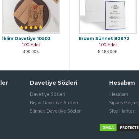
İklim Davetiye 10503
Erdem Sünnet 80972
100 Adet
100 Adet
400,00₺
8.186,00₺
ler
Davetiye Sözleri
Hesabım
Davetiye Sözleri
Hesabım
Nişan Davetiye Sözleri
Sipariş Geçmiş
Sünnet Davetiye Sözleri
Site Haritası