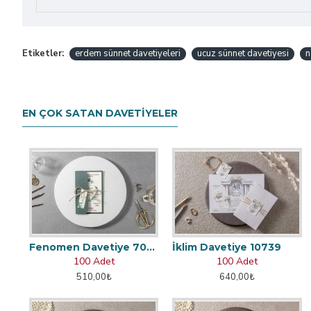
Etiketler:
erdem sünnet davetiyeleri
ucuz sünnet davetiyesi
n
EN ÇOK SATAN DAVETIYELER
Fenomen Davetiye 7002
İklim Davetiye 10739
100 Adet
100 Adet
510,00₺
640,00₺