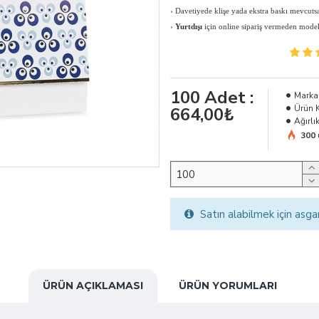
›
Davetiyede klişe yada ekstra baskı mevcutsa 
›
Yurtdışı
için online sipariş vermeden modeli, 
100
Adet :
Marka
Ürün 
664,00₺
Ağırlık
300 
Satın alabilmek için asga
ÜRÜN AÇIKLAMASI
ÜRÜN YORUMLARI