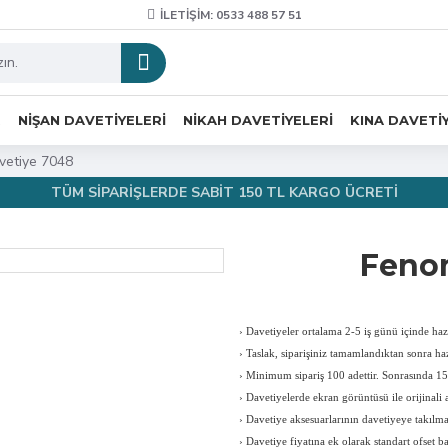
İLETIŞIM: 0533 488 57 51
R
NIŞAN DAVETIYELERI
NIKAH DAVETIYELERI
KINA DAVETI
etiye 7048
TÜM SİPARİŞLERDE SABİT 150 TL KARGO ÜCRETİ
Feno
›
Davetiyeler ortalama 2-5 iş günü içinde hazı
›
Taslak, siparişiniz tamamlandıktan sonra haz
›
Minimum sipariş 100 adettir. Sonrasında 150
›
Davetiyelerde ekran görüntüsü ile orijinali a
›
Davetiye aksesuarlarının davetiyeye takılması
›
Davetiye fiyatına ek olarak standart ofset b