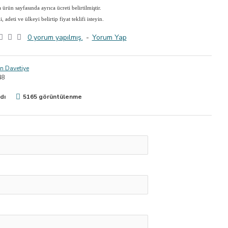
ürün sayfasında ayrıca ücreti belirtilmiştir.
adeti ve ülkeyi belirtip fiyat teklifi isteyin.
0 yorum yapılmış.
-
Yorum Yap
 Davetiye
48
dı
5165 görüntülenme