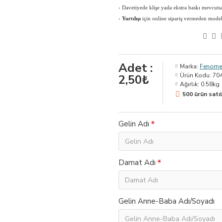
›
Davetiyede klişe yada ekstra baskı mevcutsa 
›
Yurtdışı
için online sipariş vermeden modeli, 
Adet :
Marka:
Fenomen
Ürün Kodu:
70
2,50₺
Ağırlık:
0.58kg
500 ürün satıl
Gelin Adı
Damat Adı
Gelin Anne-Baba Adı/Soyadı