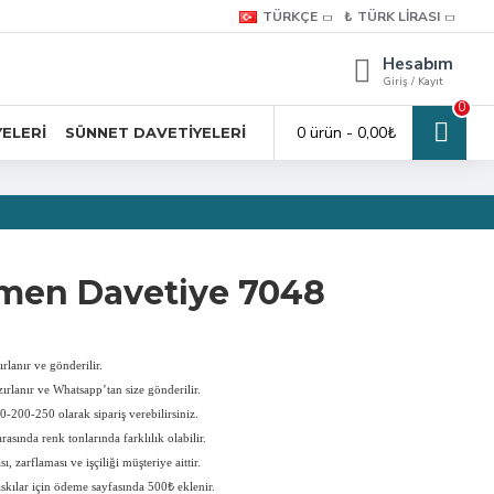
TÜRKÇE
₺
TÜRK LIRASI
Hesabım
Giriş / Kayıt
0
0 ürün - 0,00₺
YELERI
SÜNNET DAVETIYELERI
men Davetiye 7048
rlanır ve gönderilir.
ırlanır ve Whatsapp’tan size gönderilir.
-200-250 olarak sipariş verebilirsiniz.
rasında renk tonlarında farklılık olabilir.
, zarflaması ve işçiliği müşteriye aittir.
askılar için ödeme sayfasında 500₺ eklenir.