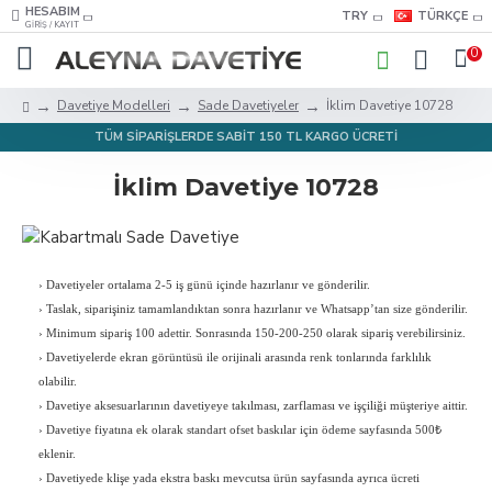
HESABIM
TRY
TÜRKÇE
GIRIŞ / KAYIT
0
Davetiye Modelleri
Sade Davetiyeler
İklim Davetiye 10728
TÜM SİPARİŞLERDE SABİT 150 TL KARGO ÜCRETİ
İklim Davetiye 10728
›
Davetiyeler ortalama 2-5 iş günü içinde hazırlanır ve gönderilir.
›
Taslak, siparişiniz tamamlandıktan sonra hazırlanır ve Whatsapp’tan size gönderilir.
›
Minimum sipariş 100 adettir. Sonrasında 150-200-250 olarak sipariş verebilirsiniz.
›
Davetiyelerde ekran görüntüsü ile orijinali arasında renk tonlarında farklılık
olabilir.
›
Davetiye aksesuarlarının davetiyeye takılması, zarflaması ve işçiliği müşteriye aittir.
›
Davetiye fiyatına ek olarak standart ofset baskılar için ödeme sayfasında 500₺
eklenir.
›
Davetiyede klişe yada ekstra baskı mevcutsa ürün sayfasında ayrıca ücreti