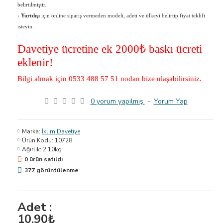
belirtilmiştir.
›
Yurtdışı
için online sipariş vermeden modeli, adeti ve ülkeyi belirtip fiyat teklifi
isteyin.
Davetiye ücretine ek 2000
₺ baskı ücreti
eklenir!
Bilgi almak için 0533 488 57 51 nodan bize ulaşabilirsiniz.
0 yorum yapılmış.
-
Yorum Yap
Marka:
İklim Davetiye
Ürün Kodu:
10728
Ağırlık:
2.10kg
0 ürün satıldı
377 görüntülenme
Adet :
10,90₺