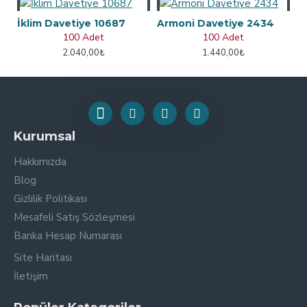
İklim Davetiye 10687
Armoni Davetiye 2434
100 Adet
100 Adet
2.040,00₺
1.440,00₺
Kurumsal
Hakkımızda
Blog
Gizlilik Politikası
Mesafeli Satış Sözleşmesi
Banka Hesap Numarası
Site Haritası
İletişim