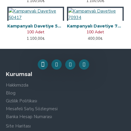
1.100,00₺
1.100,00₺
Kampanyalı Davetiye 50417
Kampanyalı Davetiye 70934
100 Adet
100 Adet
1.100,00₺
400,00₺
Kurumsal
Hakkımızda
Blog
Gizlilik Politikası
Mesafeli Satış Sözleşmesi
Banka Hesap Numarası
Site Haritası