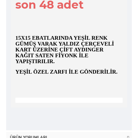
son 48 adet
15X15 EBATLARINDA YEŞIL RENK
GÜMÜŞ VARAK YALDIZ ÇERÇEVELI
KART ÜZERINE ÇIFT AYDINGER
KAĞIT SATEN FIYONK ILE
YAPIŞTIRILIR.
YEŞIL ÖZEL ZARFI ILE GÖNDERILIR.
ÜRÜN YORUMLARI