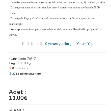
›
Davetiye aksesuarlarının davetiyeye takılması, zarflaması ve işçiliği müşteriye aittir.
›
Davetiye fiyatına ek olarak standart ofset baskılar için ödeme sayfasında 500₺
eklenir.
›
Davetiyede klişe yada ekstra baskı mevcutsa ürün sayfasında ayrıca ücreti
belirtilmiştir.
›
Yurtdışı
için online sipariş vermeden modeli, adeti ve ülkeyi belirtip fiyat teklifi
isteyin.
0 yorum yapılmış.
-
Yorum Yap
Ürün Kodu:
70747
Ağırlık:
0.00kg
0 ürün satıldı
3732 görüntülenme
Adet :
11,00₺
Gelin Adı