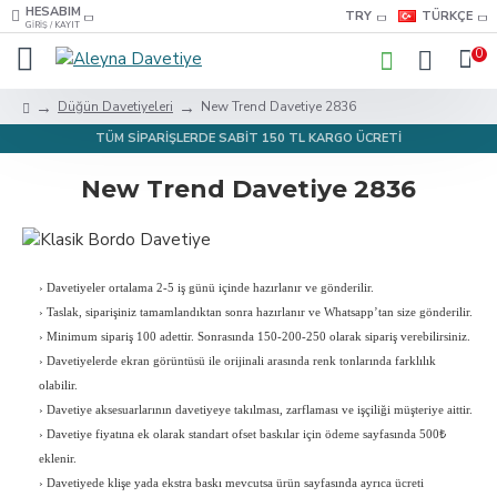
HESABIM
TRY
TÜRKÇE
GIRIŞ / KAYIT
0
Düğün Davetiyeleri
New Trend Davetiye 2836
TÜM SİPARİŞLERDE SABİT 150 TL KARGO ÜCRETİ
New Trend Davetiye 2836
›
Davetiyeler ortalama 2-5 iş günü içinde hazırlanır ve gönderilir.
›
Taslak, siparişiniz tamamlandıktan sonra hazırlanır ve Whatsapp’tan size gönderilir.
›
Minimum sipariş 100 adettir. Sonrasında 150-200-250 olarak sipariş verebilirsiniz.
›
Davetiyelerde ekran görüntüsü ile orijinali arasında renk tonlarında farklılık
olabilir.
›
Davetiye aksesuarlarının davetiyeye takılması, zarflaması ve işçiliği müşteriye aittir.
›
Davetiye fiyatına ek olarak standart ofset baskılar için ödeme sayfasında 500₺
eklenir.
›
Davetiyede klişe yada ekstra baskı mevcutsa ürün sayfasında ayrıca ücreti