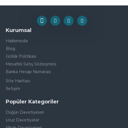
Kurumsal
Hakkımızda
Blog
Gizlilik Politikası
Mesafeli Satış Sözleşmesi
Banka Hesap Numarası
Site Haritası
İletişim
Popüler Kategoriler
Düğün Davetiyeleri
Ucuz Davetiyeler
Nikah Davetiyeleri