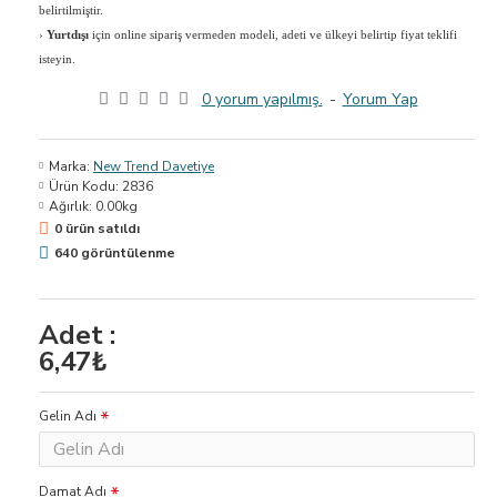
belirtilmiştir.
›
Yurtdışı
için online sipariş vermeden modeli, adeti ve ülkeyi belirtip fiyat teklifi
isteyin.
0 yorum yapılmış.
-
Yorum Yap
Marka:
New Trend Davetiye
Ürün Kodu:
2836
Ağırlık:
0.00kg
0 ürün satıldı
640 görüntülenme
Adet :
6,47₺
Gelin Adı
Damat Adı