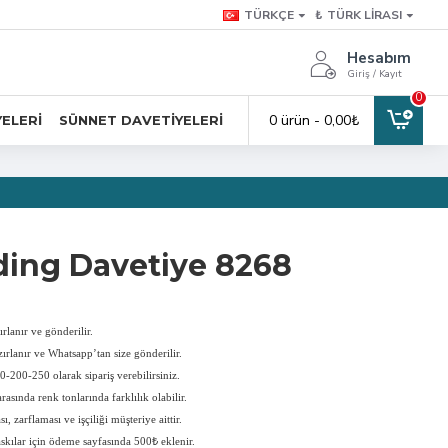
TÜRKÇE
₺
TÜRK LIRASI
Hesabım
Giriş / Kayıt
0
0 ürün - 0,00₺
YELERI
SÜNNET DAVETIYELERI
ing Davetiye 8268
rlanır ve gönderilir.
ırlanır ve Whatsapp’tan size gönderilir.
-200-250 olarak sipariş verebilirsiniz.
rasında renk tonlarında farklılık olabilir.
, zarflaması ve işçiliği müşteriye aittir.
askılar için ödeme sayfasında 500₺ eklenir.