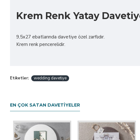
Krem Renk Yatay Davetiy
9,5x27 ebatlarında davetiye özel zarflıdır.
Krem renk pencerelidir.
Etiketler:
wedding davetiye
EN ÇOK SATAN DAVETIYELER