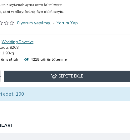
ürün sayfasında ayrıca ücreti belirtilmiştir.
adeti ve ülkeyi belirtip fiyat teklifi isteyin.
0 yorum yapılmış.
-
Yorum Yap
:
Wedding Davetiye
Kodu:
8268
:
1.90kg
rün satıldı
4215 görüntülenme
SEPETE EKLE
ri adet: 100
LARI