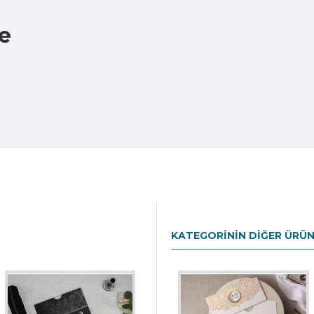
e
KATEGORININ DIĞER ÜRÜN