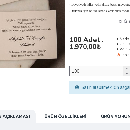
›
Davetiyede klişe yada ekstra baskı mevcutsa 
›
Yurtdışı
için online sipariş vermeden modeli, 
100
Adet :
Marka
Ürün 
1.970,00₺
Ağırlık
50 ü
Satın alabilmek için asga
 AÇIKLAMASI
ÜRÜN ÖZELLIKLERI
ÜRÜN YORUM