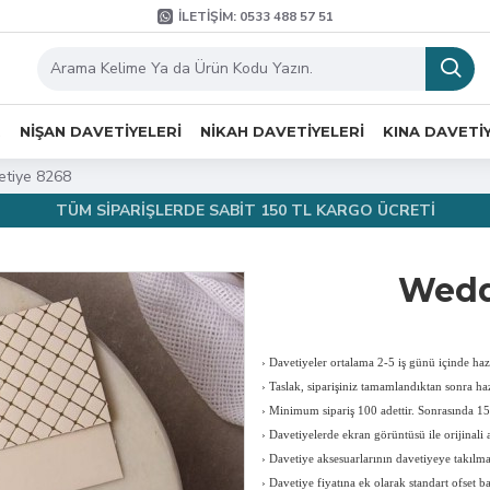
İLETIŞIM: 0533 488 57 51
R
NIŞAN DAVETIYELERI
NIKAH DAVETIYELERI
KINA DAVETI
tiye 8268
TÜM SİPARİŞLERDE SABİT 150 TL KARGO ÜCRETİ
Wedd
›
Davetiyeler ortalama 2-5 iş günü içinde hazı
›
Taslak, siparişiniz tamamlandıktan sonra haz
›
Minimum sipariş 100 adettir. Sonrasında 150
›
Davetiyelerde ekran görüntüsü ile orijinali a
›
Davetiye aksesuarlarının davetiyeye takılması
›
Davetiye fiyatına ek olarak standart ofset b