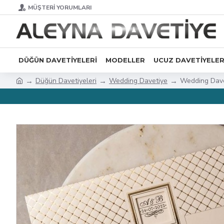
MÜŞTERI YORUMLARI
DÜĞÜN DAVETIYELERI
MODELLER
UCUZ DAVETIYELE
Düğün Davetiyeleri
Wedding Davetiye
Wedding Dave