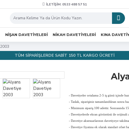
İLETIŞIM: 0533 488 57 51
R
NIŞAN DAVETIYELERI
NIKAH DAVETIYELERI
KINA DAVETI
 2003
TÜM SİPARİŞLERDE SABİT 150 TL KARGO ÜCRETİ
Aly
›
Davetiyeler ortalama 2-5 iş günü içinde hazı
›
Taslak, siparişiniz tamamlandıktan sonra haz
›
Minimum sipariş 100 adettir. Sonrasında 150
›
Davetiyelerde ekran görüntüsü ile orijinali a
›
Davetiye aksesuarlarının davetiyeye takılması
›
Davetiye fiyatına ek olarak standart ofset b