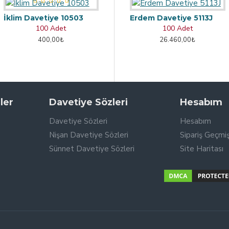
İklim Davetiye 10503
Erdem Davetiye 5113J
100 Adet
100 Adet
400,00₺
26.460,00₺
ler
Davetiye Sözleri
Hesabım
Davetiye Sözleri
Hesabım
Nişan Davetiye Sözleri
Sipariş Geçmiş
Sünnet Davetiye Sözleri
Site Haritası