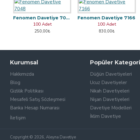
Fenomen Davetiye 7048
Fenomen Davetiye 7166
100 Adet
100 Adet
250,00₺
830,00₺
Kurumsal
Popüler Kategori
Hakkımızda
Düğün Davetiyeleri
Blog
Ucuz Davetiyeler
Gizlilik Politikası
Nikah Davetiyeleri
Mesafeli Satış Sözleşmesi
Nişan Davetiyeleri
Banka Hesap Numarası
Davetiye Modelleri
İklim Davetiye
İletişim
Copyright © 2026, Aleyna Davetiye