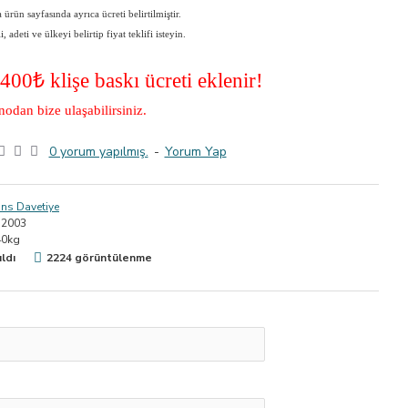
ürün sayfasında ayrıca ücreti belirtilmiştir.
adeti ve ülkeyi belirtip fiyat teklifi isteyin.
3400
₺ klişe baskı ücreti eklenir!
nodan bize ulaşabilirsiniz.
0 yorum yapılmış.
-
Yorum Yap
ns Davetiye
2003
40kg
ıldı
2224 görüntülenme