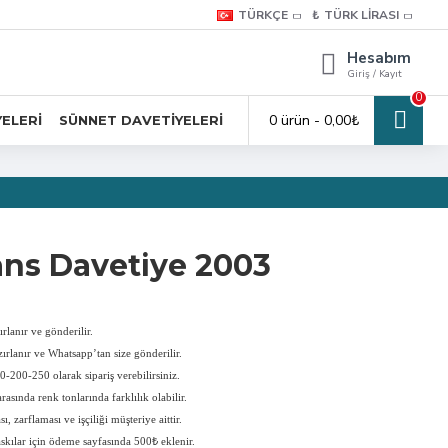
TÜRKÇE
₺
TÜRK LIRASI
Hesabım
Giriş / Kayıt
0
0 ürün - 0,00₺
YELERI
SÜNNET DAVETIYELERI
ans Davetiye 2003
rlanır ve gönderilir.
ırlanır ve Whatsapp’tan size gönderilir.
-200-250 olarak sipariş verebilirsiniz.
rasında renk tonlarında farklılık olabilir.
, zarflaması ve işçiliği müşteriye aittir.
askılar için ödeme sayfasında 500₺ eklenir.