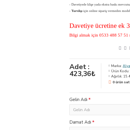
›
Davetiyede klişe yada ekstra baskı mevcutsa 
›
Yurtdışı
için online sipariş vermeden modeli, 
Davetiye ücretine ek 
Bilgi almak için 0533 488 57 51 
Adet :
Marka:
Alya
Ürün Kodu:
423,36₺
Ağırlık:
15.
0 ürün sat
Gelin Adı
Damat Adı