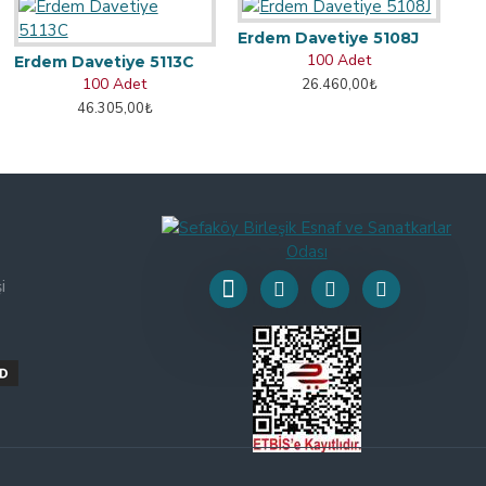
Erdem Davetiye 5108J
100 Adet
Erdem Davetiye 5113C
100 Adet
26.460,00₺
46.305,00₺
i