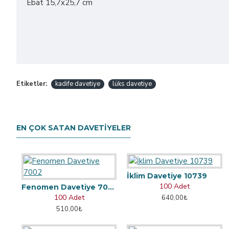
Ebat 15,7x25,7 cm
Etiketler:
kadife davetiye
lüks davetiye
EN ÇOK SATAN DAVETIYELER
İklim Davetiye 10739
100 Adet
Fenomen Davetiye 7002
100 Adet
640,00₺
510,00₺