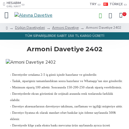
HESABIM
TRY
TÜRKÇE
GIRIŞ / KAYIT
0
Düğün Davetiyeleri
Armoni Davetiye
Armoni Davetiye 2402
TÜM SİPARİŞLERDE SABİT 150 TL KARGO ÜCRETİ
Armoni Davetiye 2402
›
Davetiyeler ortalama 2-5 iş günü içinde hazırlanır ve gönderilir.
›
Taslak, siparişiniz tamamlandıktan sonra hazırlanır ve Whatsapp’tan size gönderilir.
›
Minimum sipariş 100 adettir. Sonrasında 150-200-250 olarak sipariş verebilirsiniz.
›
Davetiyelerde ekran görüntüsü ile orijinali arasında renk tonlarında farklılık
olabilir.
›
Davetiye aksesuarlarının davetiyeye takılması, zarflaması ve işçiliği müşteriye aittir.
›
Davetiye fiyatına ek olarak standart ofset baskılar için ödeme sayfasında 500₺
eklenir.
›
Davetiyede klişe yada ekstra baskı mevcutsa ürün sayfasında ayrıca ücreti