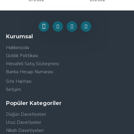
870,00₺
890,00₺
Kurumsal
Hakkımızda
Gizlilik Politikası
Mesafeli Satış Sözleşmesi
Banka Hesap Numarası
Site Haritası
İletişim
Popüler Kategoriler
Düğün Davetiyeleri
Ucuz Davetiyeler
Nikah Davetiyeleri