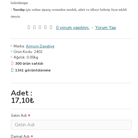
belirtilmiştir.
›
Yurtdışı
için online sipariş vermeden modeli, adeti ve ülkeyi belirtip fiyat teklifi
isteyin.
0 yorum yapılmış.
-
Yorum Yap
Marka:
Armoni Davetiye
Ürün Kodu:
2402
Ağırlık:
0.00kg
300 ürün satıldı
1341 görüntülenme
Adet :
17,10₺
Gelin Adı
Damat Adı