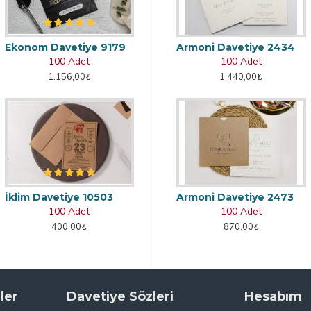
Ekonom Davetiye 9179
Armoni Davetiye 2434
100 Adet
100 Adet
1.156,00₺
1.440,00₺
İklim Davetiye 10503
Armoni Davetiye 2473
100 Adet
100 Adet
400,00₺
870,00₺
ler
Davetiye Sözleri
Hesabım