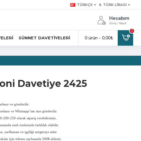
TÜRKÇE
₺
TÜRK LIRASI
Hesabım
Giriş / Kayıt
0
0 ürün - 0,00₺
YELERI
SÜNNET DAVETIYELERI
ni Davetiye 2425
rlanır ve gönderilir.
ırlanır ve Whatsapp’tan size gönderilir.
-200-250 olarak sipariş verebilirsiniz.
rasında renk tonlarında farklılık olabilir.
, zarflaması ve işçiliği müşteriye aittir.
askılar için ödeme sayfasında 500₺ eklenir.