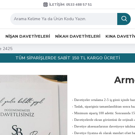
İLETIŞIM: 0533 488 57 51
R
NIŞAN DAVETIYELERI
NIKAH DAVETIYELERI
KINA DAVETI
e 2425
TÜM SİPARİŞLERDE SABİT 150 TL KARGO ÜCRETİ
Armo
›
Davetiyeler ortalama 2-5 iş günü içinde hazı
›
Taslak, siparişiniz tamamlandıktan sonra haz
›
Minimum sipariş 100 adettir. Sonrasında 150
›
Davetiyelerde ekran görüntüsü ile orijinali a
›
Davetiye aksesuarlarının davetiyeye takılması
›
Davetiye fiyatına ek olarak standart ofset b