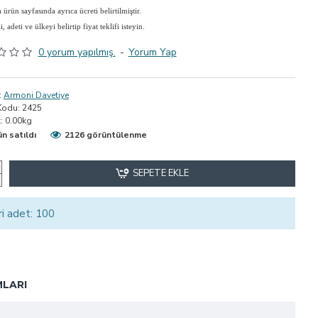
ürün sayfasında ayrıca ücreti belirtilmiştir.
adeti ve ülkeyi belirtip fiyat teklifi isteyin.
0 yorum yapılmış.
-
Yorum Yap
:
Armoni Davetiye
Kodu:
2425
:
0.00kg
ün satıldı
2126 görüntülenme
SEPETE EKLE
ri adet: 100
LARI