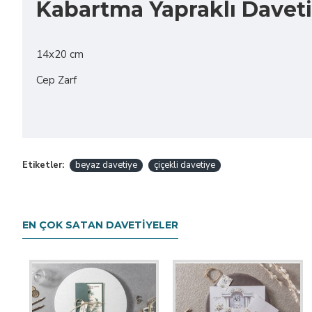
Kabartma Yapraklı Davet
14x20 cm
Cep Zarf
Etiketler:
beyaz davetiye
çiçekli davetiye
EN ÇOK SATAN DAVETIYELER