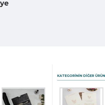
iye
KATEGORININ DIĞER ÜRÜN