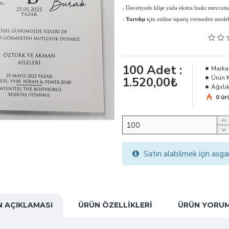
›
Davetiyede klişe yada ekstra baskı mevcutsa 
›
Yurtdışı
için online sipariş vermeden modeli, 
100
Adet :
Marka
Ürün 
1.520,00₺
Ağırlık
0 ür
Satın alabilmek için asga
 AÇIKLAMASI
ÜRÜN ÖZELLIKLERI
ÜRÜN YORUM