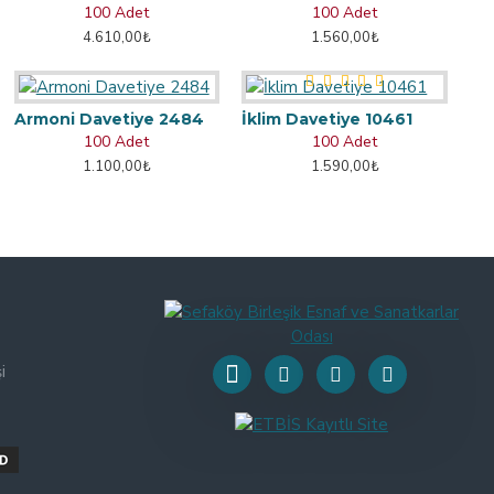
100 Adet
100 Adet
4.610,00₺
1.560,00₺
Armoni Davetiye 2484
İklim Davetiye 10461
100 Adet
100 Adet
1.100,00₺
1.590,00₺
i