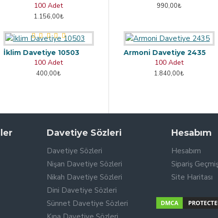
100 Adet
990,00₺
1.156,00₺
İklim Davetiye 10503
Armoni Davetiye 2435
100 Adet
100 Adet
400,00₺
1.840,00₺
ler
Davetiye Sözleri
Hesabım
Davetiye Sözleri
Hesabım
Nişan Davetiye Sözleri
Sipariş Geçmiş
Nikah Davetiye Sözleri
Site Haritası
Dini Davetiye Sözleri
Sünnet Davetiye Sözleri
Kına Davetiye Sözleri