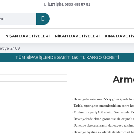
İLETIŞIM: 0533 488 57 51
R
NIŞAN DAVETIYELERI
NIKAH DAVETIYELERI
KINA DAVETI
etiye 2409
TÜM SİPARİŞLERDE SABİT 150 TL KARGO ÜCRETİ
Armo
›
Davetiyeler ortalama 2-5 iş günü içinde hazı
›
Taslak, siparişiniz tamamlandıktan sonra haz
›
Minimum sipariş 100 adettir. Sonrasında 150
›
Davetiyelerde ekran görüntüsü ile orijinali a
›
Davetiye aksesuarlarının davetiyeye takılması
›
Davetiye fiyatına ek olarak standart ofset b