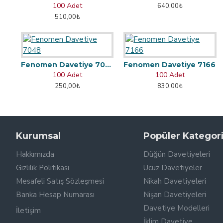
100 Adet
640,00₺
510,00₺
Fenomen Davetiye 7048
Fenomen Davetiye 7166
100 Adet
100 Adet
250,00₺
830,00₺
Kurumsal
Popüler Kategori
Hakkımızda
Düğün Davetiyeleri
Gizlilik Politikası
Ucuz Davetiyeler
Mesafeli Satış Sözleşmesi
Nikah Davetiyeleri
Banka Hesap Numarası
Nişan Davetiyeleri
Davetiye Modelleri
İletişim
İklim Davetiye