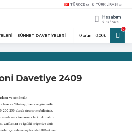
TÜRKÇE
₺
TÜRK LIRASI
Hesabım
Giriş / Kayıt
0
0 ürün - 0,00₺
YELERI
SÜNNET DAVETIYELERI
ni Davetiye 2409
rlanır ve gönderilir.
ırlanır ve Whatsapp’tan size gönderilir.
-200-250 olarak sipariş verebilirsiniz.
rasında renk tonlarında farklılık olabilir.
, zarflaması ve işçiliği müşteriye aittir.
askılar için ödeme sayfasında 500₺ eklenir.