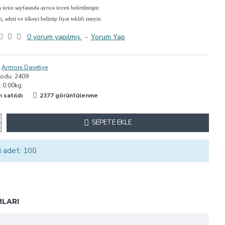
ürün sayfasında ayrıca ücreti belirtilmiştir.
adeti ve ülkeyi belirtip fiyat teklifi isteyin.
0 yorum yapılmış.
-
Yorum Yap
Armoni Davetiye
Kodu:
2409
:
0.00kg
n satıldı
2377 görüntülenme
SEPETE EKLE
i adet: 100
LARI