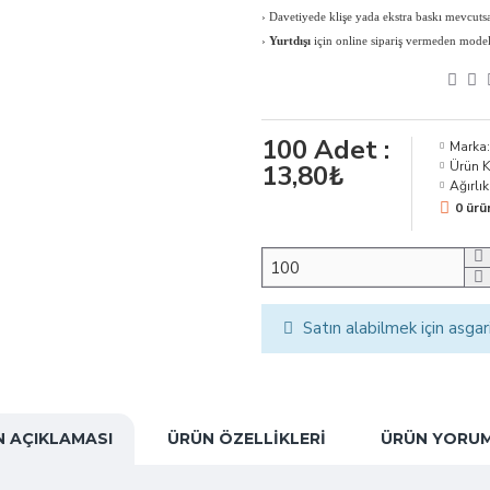
›
Davetiyede klişe yada ekstra baskı mevcutsa 
›
Yurtdışı
için online sipariş vermeden modeli, 
100
Adet :
Marka:
Ürün 
13,80₺
Ağırlık
0 ürü
Satın alabilmek için asgar
 AÇIKLAMASI
ÜRÜN ÖZELLIKLERI
ÜRÜN YORUM