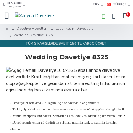
HESABIM
TRY
TÜRKÇE
GIRIŞ / KAYIT
0
Davetiye Modelleri
Lazer Kesim Davetiyeler
Wedding Davetiye 8325
TÜM SİPARİŞLERDE SABİT 150 TL KARGO ÜCRETİ
Wedding Davetiye 8325
›
Davetiyeler ortalama 2-5 iş günü içinde hazırlanır ve gönderilir.
›
Taslak, siparişiniz tamamlandıktan sonra hazırlanır ve Whatsapp’tan size gönderilir.
›
Minimum sipariş 100 adettir. Sonrasında 150-200-250 olarak sipariş verebilirsiniz.
›
Davetiyelerde ekran görüntüsü ile orijinali arasında renk tonlarında farklılık
olabilir.