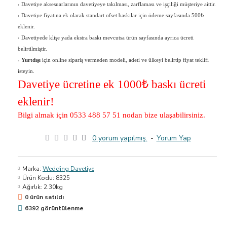
›
Davetiye aksesuarlarının davetiyeye takılması, zarflaması ve işçiliği müşteriye aittir.
›
Davetiye fiyatına ek olarak standart ofset baskılar için ödeme sayfasında 500₺
eklenir.
›
Davetiyede klişe yada ekstra baskı mevcutsa ürün sayfasında ayrıca ücreti
belirtilmiştir.
›
Yurtdışı
için online sipariş vermeden modeli, adeti ve ülkeyi belirtip fiyat teklifi
isteyin.
Davetiye ücretine ek 1000
₺ baskı ücreti
eklenir!
Bilgi almak için 0533 488 57 51 nodan bize ulaşabilirsiniz.
0 yorum yapılmış.
-
Yorum Yap
Marka:
Wedding Davetiye
Ürün Kodu:
8325
Ağırlık:
2.30kg
0 ürün satıldı
6392 görüntülenme