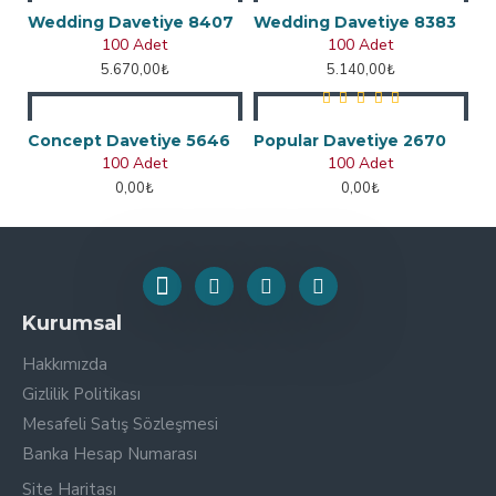
Wedding Davetiye 8407
Wedding Davetiye 8383
100 Adet
100 Adet
5.670,00₺
5.140,00₺
Concept Davetiye 5646
Popular Davetiye 2670
100 Adet
100 Adet
0,00₺
0,00₺
Kurumsal
Hakkımızda
Gizlilik Politikası
Mesafeli Satış Sözleşmesi
Banka Hesap Numarası
Site Haritası