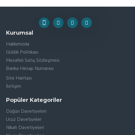
Kurumsal
Hakkımızda
Gizlilik Politikası
Mesafeli Satış Sözleşmesi
Banka Hesap Numarası
Site Haritası
İletişim
Popüler Kategoriler
Düğün Davetiyeleri
Ucuz Davetiyeler
Nikah Davetiyeleri