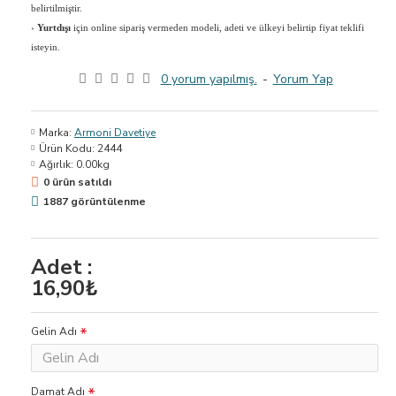
belirtilmiştir.
›
Yurtdışı
için online sipariş vermeden modeli, adeti ve ülkeyi belirtip fiyat teklifi
isteyin.
0 yorum yapılmış.
-
Yorum Yap
Marka:
Armoni Davetiye
Ürün Kodu:
2444
Ağırlık:
0.00kg
0 ürün satıldı
1887 görüntülenme
Adet :
16,90₺
Gelin Adı
Damat Adı