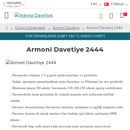
HESABIM
TRY
TÜRKÇE
GIRIŞ / KAYIT
0
Düğün Davetiyeleri
Armoni Davetiye
Armoni Davetiye 2444
TÜM SİPARİŞLERDE SABİT 150 TL KARGO ÜCRETİ
Armoni Davetiye 2444
›
Davetiyeler ortalama 2-5 iş günü içinde hazırlanır ve gönderilir.
›
Taslak, siparişiniz tamamlandıktan sonra hazırlanır ve Whatsapp’tan size gönderilir.
›
Minimum sipariş 100 adettir. Sonrasında 150-200-250 olarak sipariş verebilirsiniz.
›
Davetiyelerde ekran görüntüsü ile orijinali arasında renk tonlarında farklılık
olabilir.
›
Davetiye aksesuarlarının davetiyeye takılması, zarflaması ve işçiliği müşteriye aittir.
›
Davetiye fiyatına ek olarak standart ofset baskılar için ödeme sayfasında 500₺
eklenir.
›
Davetiyede klişe yada ekstra baskı mevcutsa ürün sayfasında ayrıca ücreti