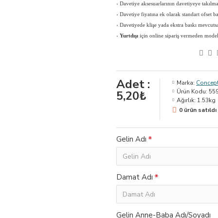
›
Davetiye aksesuarlarının davetiyeye takılması
›
Davetiye fiyatına ek olarak standart ofset b
›
Davetiyede klişe yada ekstra baskı mevcutsa 
›
Yurtdışı
için online sipariş vermeden modeli, 
Adet :
Marka:
Concept
Ürün Kodu:
55
5,20₺
Ağırlık:
1.53kg
0 ürün satıldı
Gelin Adı
Damat Adı
Gelin Anne-Baba Adı/Soyadı