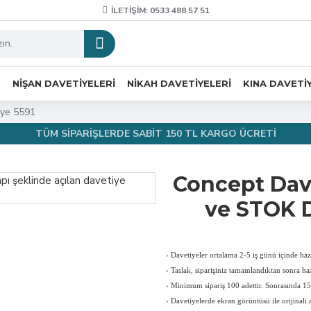
İLETIŞIM: 0533 488 57 51
R
NIŞAN DAVETIYELERI
NIKAH DAVETIYELERI
KINA DAVETI
iye 5591
TÜM SİPARİŞLERDE SABİT 150 TL KARGO ÜCRETİ
Concept Dav
ve STOK 
›
Davetiyeler ortalama 2-5 iş günü içinde hazı
›
Taslak, siparişiniz tamamlandıktan sonra haz
›
Minimum sipariş 100 adettir. Sonrasında 150
›
Davetiyelerde ekran görüntüsü ile orijinali a