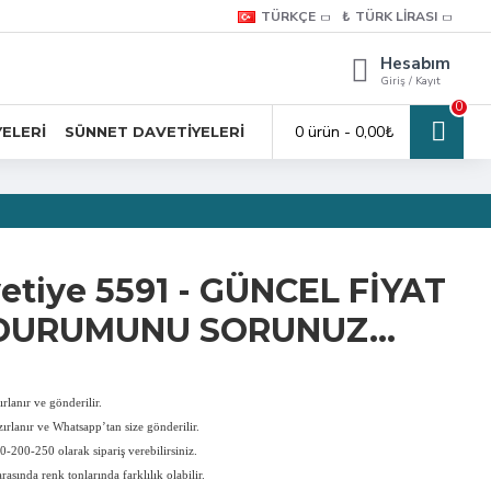
TÜRKÇE
₺
TÜRK LIRASI
Hesabım
Giriş / Kayıt
0
0 ürün - 0,00₺
YELERI
SÜNNET DAVETIYELERI
etiye 5591 - GÜNCEL FİYAT
DURUMUNU SORUNUZ...
rlanır ve gönderilir.
ırlanır ve Whatsapp’tan size gönderilir.
-200-250 olarak sipariş verebilirsiniz.
rasında renk tonlarında farklılık olabilir.