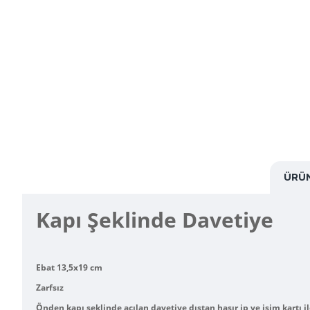
ÜRÜN
Kapı Şeklinde Davetiye
Ebat 13,5x19 cm
Zarfsız
Önden kapı şeklinde açılan davetiye dıştan hasır ip ve isim kartı il