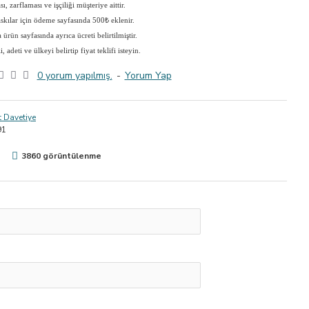
, zarflaması ve işçiliği müşteriye aittir.
askılar için ödeme sayfasında 500₺ eklenir.
ürün sayfasında ayrıca ücreti belirtilmiştir.
adeti ve ülkeyi belirtip fiyat teklifi isteyin.
0 yorum yapılmış.
-
Yorum Yap
 Davetiye
91
3860 görüntülenme