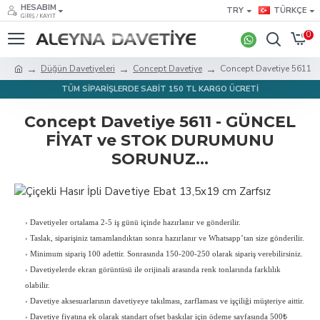
HESABIM
TRY
TÜRKÇE
GIRIŞ / KAYIT
0
Düğün Davetiyeleri
Concept Davetiye
Concept Davetiye 5611
TÜM SİPARİŞLERDE SABİT 150 TL KARGO ÜCRETİ
Concept Davetiye 5611 - GÜNCEL
FİYAT ve STOK DURUMUNU
SORUNUZ...
›
Davetiyeler ortalama 2-5 iş günü içinde hazırlanır ve gönderilir.
›
Taslak, siparişiniz tamamlandıktan sonra hazırlanır ve Whatsapp’tan size gönderilir.
›
Minimum sipariş 100 adettir. Sonrasında 150-200-250 olarak sipariş verebilirsiniz.
›
Davetiyelerde ekran görüntüsü ile orijinali arasında renk tonlarında farklılık
olabilir.
›
Davetiye aksesuarlarının davetiyeye takılması, zarflaması ve işçiliği müşteriye aittir.
›
Davetiye fiyatına ek olarak standart ofset baskılar için ödeme sayfasında 500₺