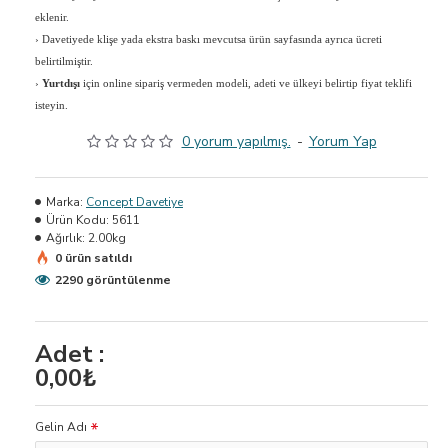
eklenir.
›
Davetiyede klişe yada ekstra baskı mevcutsa ürün sayfasında ayrıca ücreti
belirtilmiştir.
›
Yurtdışı
için online sipariş vermeden modeli, adeti ve ülkeyi belirtip fiyat teklifi
isteyin.
0 yorum yapılmış.
-
Yorum Yap
Marka:
Concept Davetiye
Ürün Kodu:
5611
Ağırlık:
2.00kg
0 ürün satıldı
2290 görüntülenme
Adet :
0,00₺
Gelin Adı