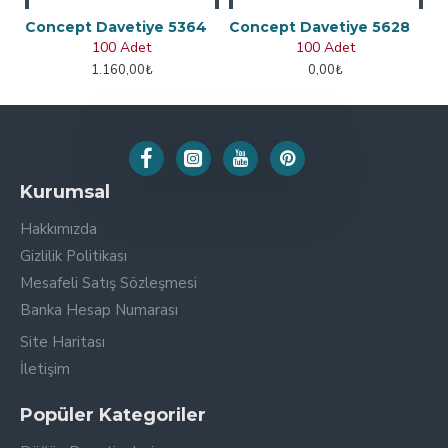
Concept Davetiye 5364
Concept Davetiye 5628
100 Adet
100 Adet
1.160,00₺
0,00₺
Kurumsal
Hakkımızda
Gizlilik Politikası
Mesafeli Satış Sözleşmesi
Banka Hesap Numarası
Site Haritası
İletişim
Popüler Kategoriler