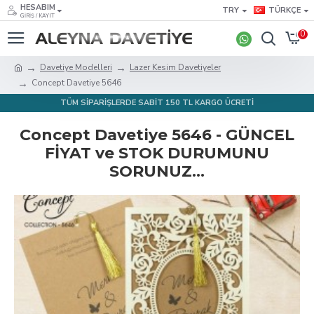
HESABIM
TRY
TÜRKÇE
GIRIŞ / KAYIT
0
Davetiye Modelleri
Lazer Kesim Davetiyeler
Concept Davetiye 5646
TÜM SİPARİŞLERDE SABİT 150 TL KARGO ÜCRETİ
Concept Davetiye 5646 - GÜNCEL
FİYAT ve STOK DURUMUNU
SORUNUZ...