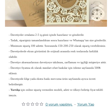
›
Davetiyeler ortalama 2-5 iş günü içinde hazırlanır ve gönderilir.
›
Taslak, siparişiniz tamamlandıktan sonra hazırlanır ve Whatsapp’tan size gönderilir.
›
Minimum sipariş 100 adettir. Sonrasında 150-200-250 olarak sipariş verebilirsiniz.
›
Davetiyelerde ekran görüntüsü ile orijinali arasında renk tonlarında farklılık
olabilir.
›
Davetiye aksesuarlarının davetiyeye takılması, zarflaması ve işçiliği müşteriye aittir.
›
Davetiye fiyatına ek olarak standart ofset baskılar için ödeme sayfasında 500₺
eklenir.
›
Davetiyede klişe yada ekstra baskı mevcutsa ürün sayfasında ayrıca ücreti
belirtilmiştir.
›
Yurtdışı
için online sipariş vermeden modeli, adeti ve ülkeyi belirtip fiyat teklifi
isteyin.
0 yorum yapılmış.
-
Yorum Yap