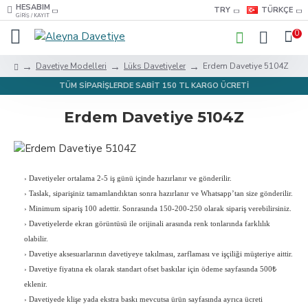
HESABIM
TRY
TÜRKÇE
GIRIŞ / KAYIT
0
Davetiye Modelleri
Lüks Davetiyeler
Erdem Davetiye 5104Z
TÜM SİPARİŞLERDE SABİT 150 TL KARGO ÜCRETİ
Erdem Davetiye 5104Z
›
Davetiyeler ortalama 2-5 iş günü içinde hazırlanır ve gönderilir.
›
Taslak, siparişiniz tamamlandıktan sonra hazırlanır ve Whatsapp’tan size gönderilir.
›
Minimum sipariş 100 adettir. Sonrasında 150-200-250 olarak sipariş verebilirsiniz.
›
Davetiyelerde ekran görüntüsü ile orijinali arasında renk tonlarında farklılık
olabilir.
›
Davetiye aksesuarlarının davetiyeye takılması, zarflaması ve işçiliği müşteriye aittir.
›
Davetiye fiyatına ek olarak standart ofset baskılar için ödeme sayfasında 500₺
eklenir.
›
Davetiyede klişe yada ekstra baskı mevcutsa ürün sayfasında ayrıca ücreti