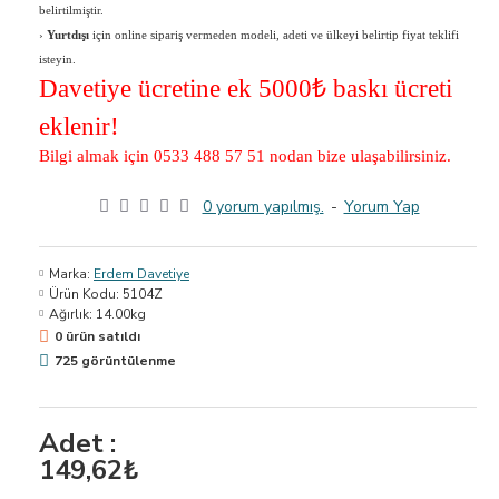
belirtilmiştir.
›
Yurtdışı
için online sipariş vermeden modeli, adeti ve ülkeyi belirtip fiyat teklifi
isteyin.
Davetiye ücretine ek 5000
₺ baskı ücreti
eklenir!
Bilgi almak için 0533 488 57 51 nodan bize ulaşabilirsiniz.
0 yorum yapılmış.
-
Yorum Yap
Marka:
Erdem Davetiye
Ürün Kodu:
5104Z
Ağırlık:
14.00kg
0 ürün satıldı
725 görüntülenme
Adet :
149,62₺