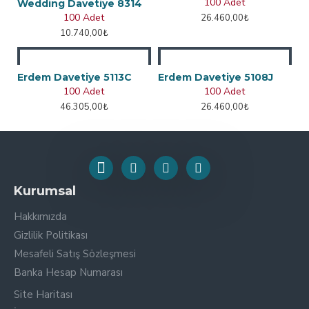
100 Adet
Wedding Davetiye 8314
100 Adet
26.460,00₺
10.740,00₺
Erdem Davetiye 5113C
Erdem Davetiye 5108J
100 Adet
100 Adet
46.305,00₺
26.460,00₺
Kurumsal
Hakkımızda
Gizlilik Politikası
Mesafeli Satış Sözleşmesi
Banka Hesap Numarası
Site Haritası