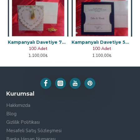
Kampanyalı Davetiye 70715
Kampanyalı Davetiye 50417
100 Adet
100 Adet
1.100,00₺
1.100,00₺
Kurumsal
Hakkımızda
Blog
Gizlilik Politikası
Mesafeli Satış Sözleşmesi
Banka Hesap Numarası