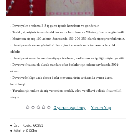
›
Davetiyeler ortalama 2-5 iş günü içinde hazırlanır ve gönderilir.
›
Taslak, siparişiniz tamamlandıktan sonra hazırlanır ve Whatsapp’tan size gönderilir.
›
Minimum sipariş 100 adettir. Sonrasında 150-200-250 olarak sipariş verebilirsiniz.
›
Davetiyelerde ekran görüntüsü ile orijinali arasında renk tonlarında farklılık
olabilir.
›
Davetiye aksesuarlarının davetiyeye takılması, zarflaması ve işçiliği müşteriye aittir.
›
Davetiye fiyatına ek olarak standart ofset baskılar için ödeme sayfasında 500₺
eklenir.
›
Davetiyede klişe yada ekstra baskı mevcutsa ürün sayfasında ayrıca ücreti
belirtilmiştir.
›
Yurtdışı
için online sipariş vermeden modeli, adeti ve ülkeyi belirtip fiyat teklifi
isteyin.
0 yorum yapılmış.
-
Yorum Yap
Ürün Kodu:
60391
Ağırlık:
0.00kg