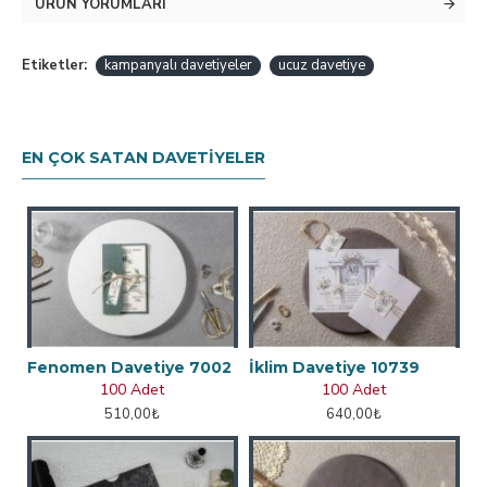
ÜRÜN YORUMLARI
Etiketler:
kampanyalı davetiyeler
ucuz davetiye
EN ÇOK SATAN DAVETIYELER
Fenomen Davetiye 7002
İklim Davetiye 10739
100 Adet
100 Adet
510,00₺
640,00₺