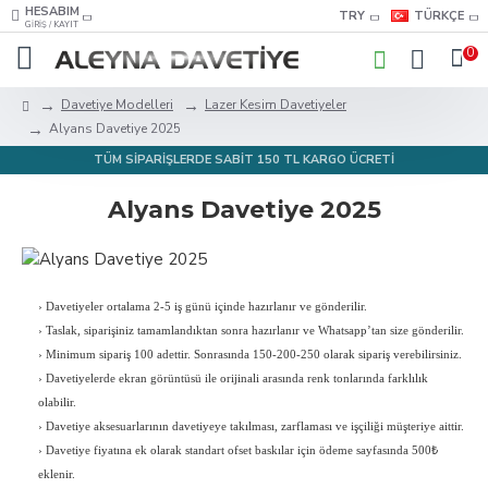
HESABIM
TRY
TÜRKÇE
GIRIŞ / KAYIT
0
Davetiye Modelleri
Lazer Kesim Davetiyeler
Alyans Davetiye 2025
TÜM SİPARİŞLERDE SABİT 150 TL KARGO ÜCRETİ
Alyans Davetiye 2025
›
Davetiyeler ortalama 2-5 iş günü içinde hazırlanır ve gönderilir.
›
Taslak, siparişiniz tamamlandıktan sonra hazırlanır ve Whatsapp’tan size gönderilir.
›
Minimum sipariş 100 adettir. Sonrasında 150-200-250 olarak sipariş verebilirsiniz.
›
Davetiyelerde ekran görüntüsü ile orijinali arasında renk tonlarında farklılık
olabilir.
›
Davetiye aksesuarlarının davetiyeye takılması, zarflaması ve işçiliği müşteriye aittir.
›
Davetiye fiyatına ek olarak standart ofset baskılar için ödeme sayfasında 500₺
eklenir.