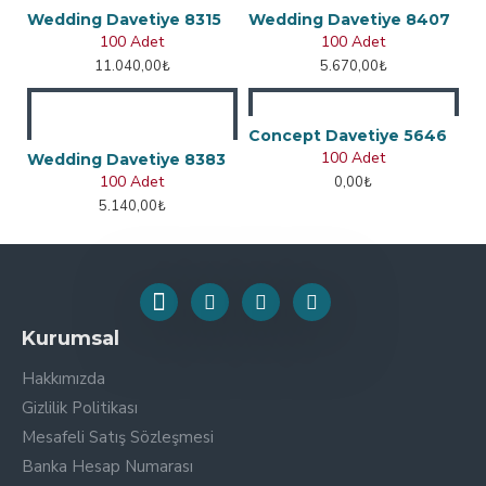
Wedding Davetiye 8315
Wedding Davetiye 8407
100 Adet
100 Adet
11.040,00₺
5.670,00₺
Concept Davetiye 5646
100 Adet
Wedding Davetiye 8383
100 Adet
0,00₺
5.140,00₺
Kurumsal
Hakkımızda
Gizlilik Politikası
Mesafeli Satış Sözleşmesi
Banka Hesap Numarası