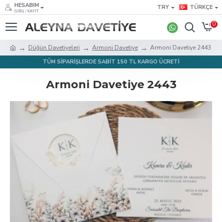
HESABIM
TRY
TÜRKÇE
GIRIŞ / KAYIT
0
Düğün Davetiyeleri
Armoni Davetiye
Armoni Davetiye 2443
TÜM SİPARİŞLERDE SABİT 150 TL KARGO ÜCRETİ
Armoni Davetiye 2443