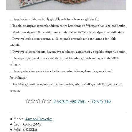
›
Davetiyeler ortalama 2-5 iş günü içinde hazırlanır ve gönderilir.
›
Taslak, siparişiniz tamamlandıktan sonra hazırlanır ve Whatsapp’tan size gönderilir.
›
Minimum sipariş 100 adettir. Sonrasında 150-200-250 olarak sipariş verebilirsiniz.
›
Davetiyelerde ekran görüntüsü ile orijinali arasında renk tonlarında farklılık
olabilir.
›
Davetiye aksesuarlarının davetiyeye takılması, zarflaması ve işçiliği müşteriye aittir.
›
Davetiye fiyatına ek olarak standart ofset baskılar için ödeme sayfasında 500₺
eklenir.
›
Davetiyede klişe yada ekstra baskı mevcutsa ürün sayfasında ayrıca ücreti
belirtilmiştir.
›
Yurtdışı
için online sipariş vermeden modeli, adeti ve ülkeyi belirtip fiyat teklifi
isteyin.
0 yorum yapılmış.
-
Yorum Yap
Marka:
Armoni Davetiye
Ürün Kodu:
2443
Ağırlık:
0.00kg