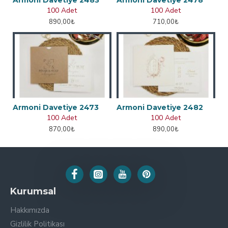
Armoni Davetiye 2483
Armoni Davetiye 2478
100 Adet
100 Adet
890,00₺
710,00₺
Armoni Davetiye 2473
Armoni Davetiye 2482
100 Adet
100 Adet
870,00₺
890,00₺
Kurumsal
Hakkımızda
Gizlilik Politikası